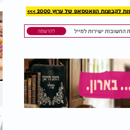
וגל: האם
האם צריך כשרות
קבוצות הוואטסאפ של ערוץ 2000 >>>
מש בהם גם
לשפתון?
חלב?
ת החשובות ישירות למייל
להרשמה
תוספות, רק בורית, טחינה וסוכר, עדיין המוצר
 הנעשה בדרך כלל בטורקיה, ומוצאו נמצא
ולם.
העיקרון חשוב להבנה: לצמח הבורית יש רמות
 גלוקוז, עם חומר לא סוכרי, שבמצבים מסוימים
צמח מפני מיני פטרת וחיידקים.
 ממצים את השורש, בפרט את התכונה
הקצף.
את הצמחים עם אלכוהול, עד שהוא מצליח