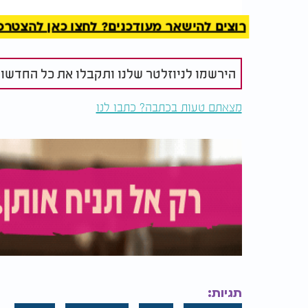
האם כלי זכוכית עם ידיות
תנור / מיקר
רוצים להישאר מעודכנים? לחצו כאן להצטרפות ל
מתכת דורשים טבילה?
מותר להשת
לבשר וגם ל
הירשמו לניוזלטר שלנו ותקבלו את כל החדשו
גם את הלוקום מכינים באופן דומה.
מצאתם טעות בכתבה? כתבו לנו
גם אם נניח שיש לפנינו לוקום או חלווה ללא כל 
חייב כשרות. הסיבה העיקרית היא הליך המיצוי,
במרכז ומזרח אנטוליה, משם הוא משווק לכל הע
ההליך דורש מאמר ארוך ומקיף בפני עצמו, אך 
גבוהות של גליקוזידים, שהם תרכובות של סוכר,
הוא אף רעיל. במתכונתו המקורית הוא מגן על ה
את החומרים האלו צריך לשמר בשלמותם כאשר
הסוכרתית, שהיא הגורם המרכזי בהפקת וייצוב 
תגיות:
על פי רוב, המיצוי נעשה בטכניקה שבה משרים 