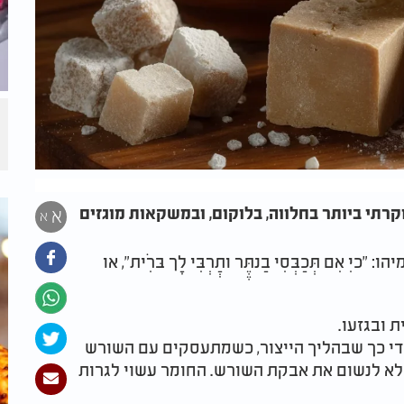
רתי ביותר בחלווה, בלוקום, ובמשקאות מוגזים
א
א
ִם תְּכַבְּסִי בַנתֶֶּר ותְַרְבִּי לָך בּרִֹית", או
ובגזעו.
די כך שבהליך הייצור, כשמתעסקים עם השורש
שלא לנשום את אבקת השורש. החומר עשוי לגרות