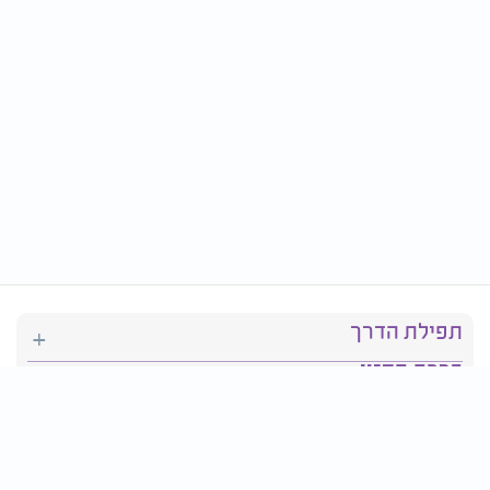
תפילת הדרך
ברכת המזון
יהדות
סידור תפילה
בריאות