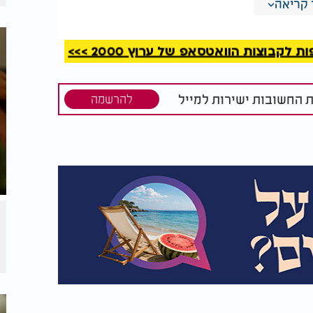
קריאה
או, מזמור הפותח במילים "יושב בסתר עליון".
קבוצות הוואטסאפ של ערוץ 2000 >>>
ת החשובות ישירות למייל
להרשמה
צמה לקבל
הסולטן כעס על הרופא
 מתי היא
היהודי ואז קרה הבלתי
חנוכה?
ייאמן | סודו של השמש
בחנוכייה
 לילה ולילה משמונת ימי החנוכה, ובכך להבטיח
נה החדשה כולה.
ים אלו תפילה מיוחדת ומרגשת. זוהי הזדמנות עבורכם לוודא
 בשורות טובות וישועות לכלל המתפללים.