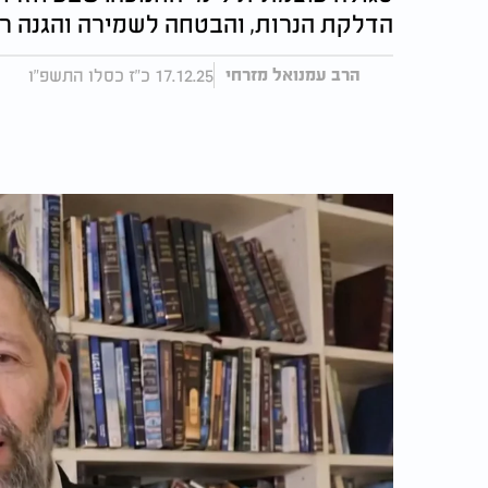
הדלקת הנרות, והבטחה לשמירה והגנה רו
17.12.25 כ"ז כסלו התשפ"ו
הרב עמנואל מזרחי