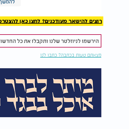
להמשך 
פסוק זה, יש לומר פעם אחת את מזמור צ"א במלו
המלצות נוספות
רוצים להישאר מעודכנים? לחצו כאן להצטרפות ל
הירשמו לניוזלטר שלנו ותקבלו את כל החדשו
מצאתם טעות בכתבה? כתבו לנו
האם מותר לברך פעמיים
קיבלה על ע
על נרות חנוכה?
שבת מוקדם.
תדליק נרות 
המקובלים מדריכים לחזור על סדר נפלא זה בכל
לעצמנו שמירה והגנה שתלווה אותנו לאורך הש
בנוסף, ערוץ 2000, עורך בימים נעל
ששמכם נכלל בתפילה חשובה זו, שנועדה להביא