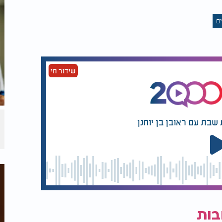
נפלאה זו.
ם
שידור חי
שבת עם ראובן בן יוחנן
בות