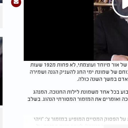
בימים הקדושים של חג החנוכה, אנו זוכים לזמן של אור מיוחד ועוצמתי, לא פחות מ192 שעות
כוחם של שמונת ימי החג להעניק הגנה ושמירה
האדם במשך השנה כולה.
בוע בכל אחד משמונת לילות החנוכה. המנהג
כה ואומרים את המזמור המסורתי הנהוג. בשלב
ל הפסוק המסיים המופיע במזמור צ': "ויהי
 ומעשה ידינו כוננהו". לאחר סיום החזרה על