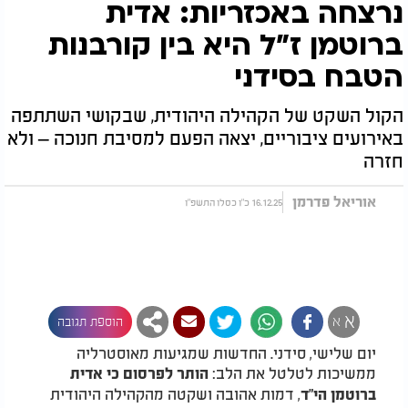
נרצחה באכזריות: אדית
ברוטמן ז"ל היא בין קורבנות
הטבח בסידני
הקול השקט של הקהילה היהודית, שבקושי השתתפה
באירועים ציבוריים, יצאה הפעם למסיבת חנוכה – ולא
חזרה
אוריאל פדרמן
16.12.25 כ"ו כסלו התשפ"ו
א
א
הוספת תגובה
יום שלישי, סידני. החדשות שמגיעות מאוסטרליה
ממשיכות לטלטל את הלב:
הותר לפרסום כי אדית
, דמות אהובה ושקטה מהקהילה היהודית
ברוטמן הי"ד