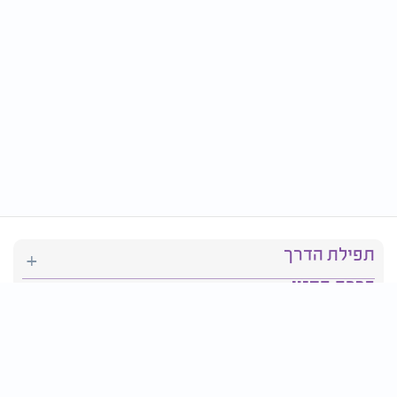
תפילת הדרך
ברכת המזון
יהדות
סידור תפילה
בריאות