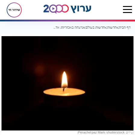
שידור חי
דף הבית
חדשות
חדשות בעולם
נרצחה באכזריות: אדית ברוטמן ז"ל היא בין קורבנות הטבח בסידני
(צילום: Perachel paz Mark/shutterstock)