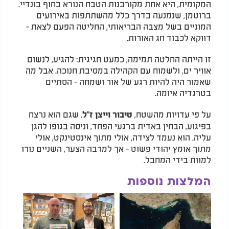
המקומית, היא אחת מקורבנות הטבח הנורא בחוף בונדיי.
ברוטמן, שנמנעה בדרך כלל מהשתתפות באירועים
המוניים בשל מצבה הבריאותי, החליטה הפעם לצאת -
דווקא לכבוד חג האורות.
זו הייתה החלטה תמימה, כמעט חגיגית: להגיע, לנשום
אוויר ים, ולשמוח עם הקהילה במסיבת חנוכה. אבל מה
שאמור היה להיות רגע של אור ושמחה - הסתיים
בטרגדיה איומה.
על פי עדויות מהשטח,
, שגם הוא נרצח
טיבור וייצן ז"ל
בפיגוע, הבחין באדית ברגעי הפחד, וניסה בגופו להגן
עליה. הוא נעמד לצידה, אולי מתוך אינסטינקט, אולי
מתוך אומץ יהודי פשוט - אך למרבה הצער, השניים נורו
למוות בידי המחבל.
המלצות נוספות