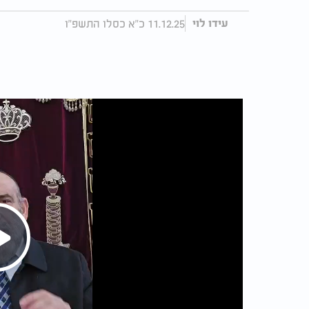
11.12.25 כ"א כסלו התשפ"ו
עידו לוי
Play