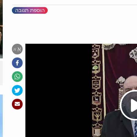
הוספת תגובה
א
א