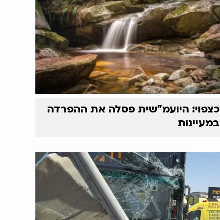
כצפוי: היועמ"שית פסלה את ההפרדה
במעיינות