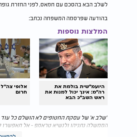
לשלב הבא בהסכם עם חמאס, לפני החזרת גופתו
בהודעה שפרסמה המשפחה נכתב:
המלצות נוספות
היועמ"שית בולמת את
אלופי צה''ל 
רה"מ: אינך יכול למנות את
חרום
ראש השב"כ הבא
"שלב א' של עסקת החטופים לא הושלם כל עוד ר
הממשלה נתניהו ולנשיא טראמפ - אל תאפשרו לח
להמשך 