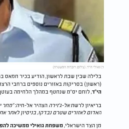
רן גואילי הי"ד. (צילום: דוברות המשטרה)
בלילה שבין שבת לראשון, הודיע בכיר חמאס בר
(ראשון) בסריקות באזורים נוספים ברחבי הרצ
, לוחם יס"מ שנחטף במהלך הלחימה בעוטף 
הי"ד
בריאיון לרשת
אל-ג'זירה
הצהיר אל-חיה:
"מחר י
האדום לאזורים שטרם נבדקו, בניסיון לאתר את 
מן הצד הישראלי,
משפחת גואילי ממשיכה להפעי