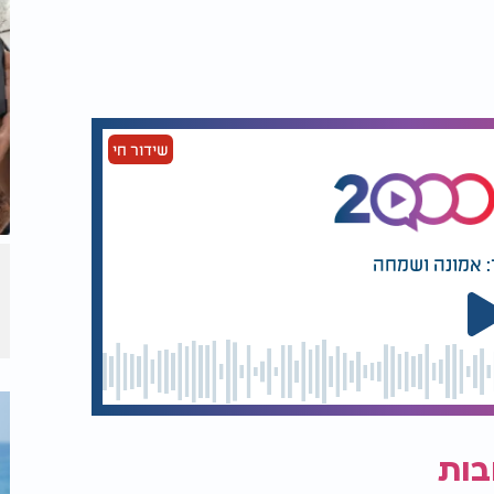
שידור חי
: אמונה ושמחה
בות