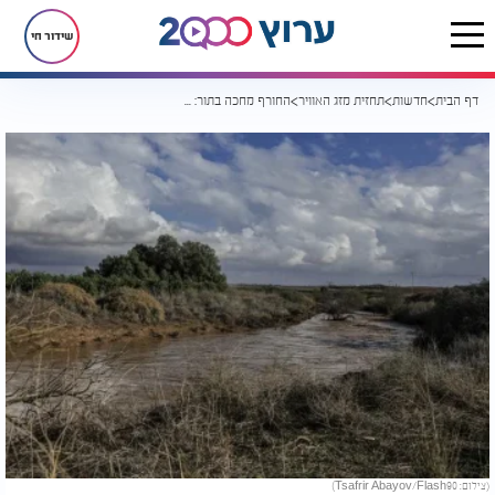
שידור חי
דף הבית
חדשות
תחזית מזג האוויר
החורף מחכה בתור: התחממות קלה וצפויה רוח ערה בצפון
(צילום: Tsafrir Abayov/Flash90)