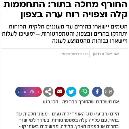
החורף מחכה בתור: התחממות
קלה וצפויה רוח ערה בצפון
השמים יישארו בהירים עד מעוננים חלקית, הרוחות
יתחזקו בהרים ובצפון, והטמפרטורות – ימשיכו לעלות
ויישארו גבוהות מהממוצע לעונה
אוריאל פדרמן
26.11.25 ו' כסלו התשפ"ו
א
א
הוספת תגובה
אם חשבתם שהחורף כבר פה - חכו רגע.
היום (רביעי) מזג האוויר יהיה נעים - מעונן חלקית עד
בהיר, עם עלייה קלה בטמפרטורות, בעיקר למי שגר
בהרים או בפנים הארץ. בלילה, ממשיכים באותו קו -