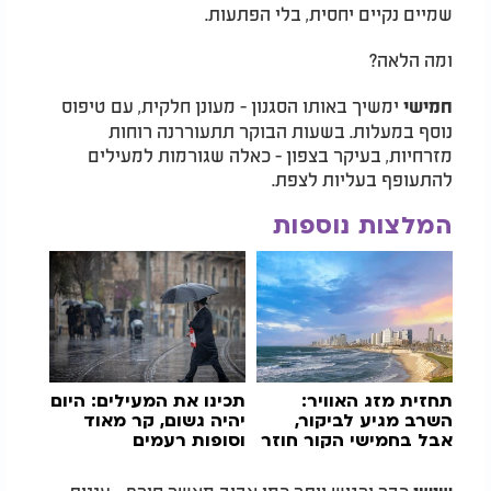
שמיים נקיים יחסית, בלי הפתעות.
ומה הלאה?
ימשיך באותו הסגנון - מעונן חלקית, עם טיפוס
חמישי
נוסף במעלות. בשעות הבוקר תתעוררנה רוחות
מזרחיות, בעיקר בצפון - כאלה שגורמות למעילים
להתעופף בעליות לצפת.
המלצות נוספות
תחזית מזג האוויר:
תכינו את המעילים: היום
השרב מגיע לביקור,
יהיה גשום, קר מאוד
אבל בחמישי הקור חוזר
וסופות רעמים
שוב
כבר ירגיש יותר כמו אביב מאשר חורף - עננות