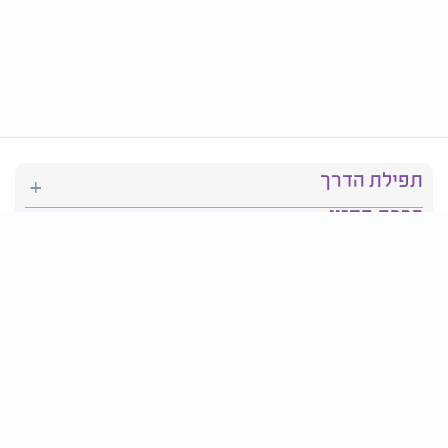
תפילת הדרך
ברכת המזון
יהדות
סידור תפילה
בריאות
חגים ומועדים