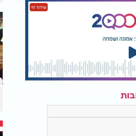
שידור חי
: אמונה ושמחה
בות