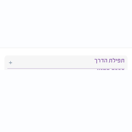
תפילת הדרך
ברכת המזון
יהדות
סידור תפילה
בריאות
חגים ומועדים