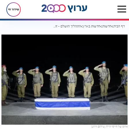
שידור חי
דף הבית
חדשות
חדשות בארץ
התהליך הושלם - זוהה החלל החטוף: רס"ם טל חיימי הי"ד
ארונו של חיימי הי"ד. (צילום: דו"צ)