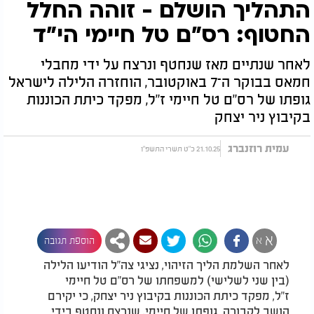
התהליך הושלם - זוהה החלל
החטוף: רס"ם טל חיימי הי"ד
לאחר שנתיים מאז שנחטף ונרצח על ידי מחבלי
חמאס בבוקר ה־7 באוקטובר, הוחזרה הלילה לישראל
גופתו של רס"ם טל חיימי ז"ל, מפקד כיתת הכוננות
בקיבוץ ניר יצחק
עמית רוזנברג
21.10.25 כ"ט תשרי התשפ"ו
א
א
הוספת תגובה
לאחר השלמת הליך הזיהוי, נציגי צה"ל הודיעו הלילה
(בין שני לשלישי) למשפחתו של רס"ם טל חיימי
ז"ל, מפקד כיתת הכוננות בקיבוץ ניר יצחק, כי יקירם
הושב לקבורה. גופתו של חיימי, שנרצח ונחטף בידי