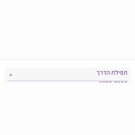
תפילת הדרך
ברכת המזון
יהדות
סידור תפילה
בריאות
חגים ומועדים