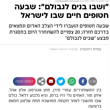
זכאי לבקש את הסרת הסרטון מ-
contact@tv2000.co.il
)
"ושבו בנים לגבולם": שבעה
חטופים חיים שבו לישראל
שבעה חטופים הועברו לידי הצלב האדום ונמצאים
בדרכם חזרה; 20 צפויים להשתחרר היום במסגרת
מבצע "שבים לגבולם"
עמית רוזנברג
13.10.25 כ"א תשרי התשפ"ו
א
א
הוספת תגובה
בין המשוחררים: עמרי מירן, מתן אנגרסט, אלון אהל,
איתן מור, האחים גלי וזיו ברמן, וגיא גלבוע דלאל. כולם
שבו מהשבי לאחר תקופה ממושכת תחת שלטון חמאס
ברצועה.