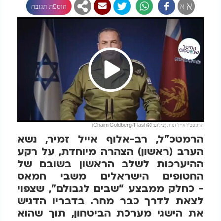
א
א
הוספת תגובה
Play
הרמטכ״ל אייל זמיר. (צילום: Chaim Goldberg/Flash90)
Video
הרמטכ"ל, רב-אלוף אייל זמיר, נשא
הערב (ראשון) הצהרה מיוחדת, על רקע
ההיערכות לשלב הראשון בשובם של
החטופים הישראלים משבי חמאס
- כחלק ממבצע "שבים לגבולם", שצפוי
לצאת לדרך כבר מחר. בדבריו הדגיש
את הישגי מערכת הביטחון, תוך שהוא