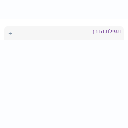
תפילת הדרך
ברכת המזון
יהדות
סידור תפילה
בריאות
חגים ומועדים