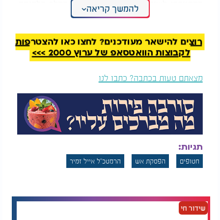
בהתייחסו לשיקולים שהנחו את צה"ל במהלך הלחימה,
להמשך קריאה
הבהיר הרמטכ"ל כי שלום הלוחמים והחטופים עמדו
בראש סדר העדיפויות: "בכל פעולה שביצענו, נתנו
משקל מרכזי לביטחונם של לוחמינו בחזית ושל
רוצים להישאר מעודכנים? לחצו כאן להצטרפות
החטופים בשבי. נדרשנו לקבל החלטות קשות, אך פעלנו
לקבוצות הוואטסאפ של ערוץ 2000 >>>
בזהירות, באחריות ובדיוק מרבי - כדי למנוע סיכון
מיותר ולהקטין ככל האפשר את הפגיעה באנשינו".
מצאתם טעות בכתבה? כתבו לנו
זמיר ציין כי המבצע כולו התנהל תוך תיאום הדוק עם
הדרג המדיני, והדגיש את מקצועיות הכוחות שפעלו
לאורך הדרך: "השיטה, המשמעת, והנחישות שהפגנו - הן
שהובילו אותנו לנקודת ההישג הנוכחית".
תגיות:
חטופים
הפסקת אש
הרמטכ"ל אייל זמיר
שידור חי