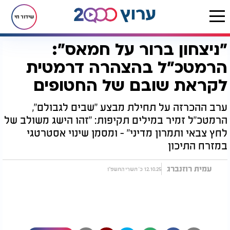
שידור חי
"ניצחון ברור על חמאס":
דף הבית
חדשות
ביטחוני
"ניצחון ברור על חמאס": הרמטכ"ל בהצהרה דרמטית לקראת שובם של החטופים
הרמטכ"ל בהצהרה דרמטית
לקראת שובם של החטופים
ערב ההכרזה על תחילת מבצע "שבים לגבולם",
הרמטכ"ל זמיר במילים תקיפות: "זהו הישג משולב של
לחץ צבאי ותמרון מדיני" - ומסמן שינוי אסטרטגי
במזרח התיכון
עמית רוזנברג
12.10.25 כ' תשרי התשפ"ו