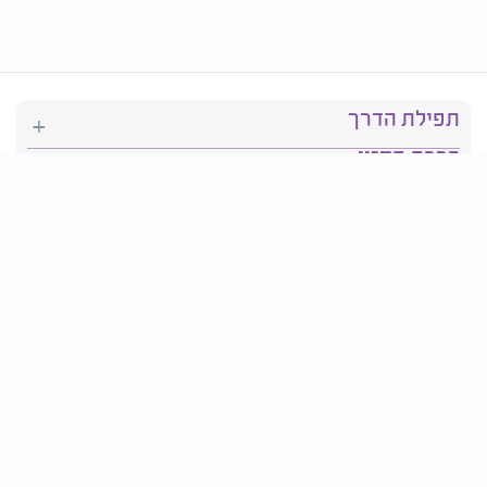
תפילת הדרך
ברכת המזון
יהדות
סידור תפילה
בריאות
חגים ומועדים