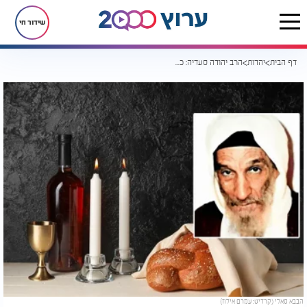
שידור חי
דף הבית
יהדות
הרב יהודה סעדיה: כשהתארחתי בשבת בבית חתנו של ה"בבא סאלי"
הבבא סאלי (קרדיט: עמרם אילוז)