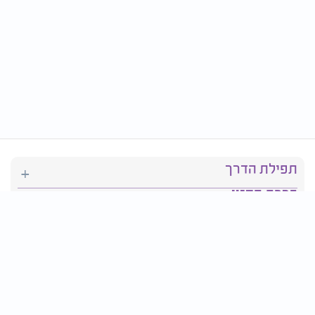
תפילת הדרך
ברכת המזון
יהדות
סידור תפילה
בריאות
חגים ומועדים