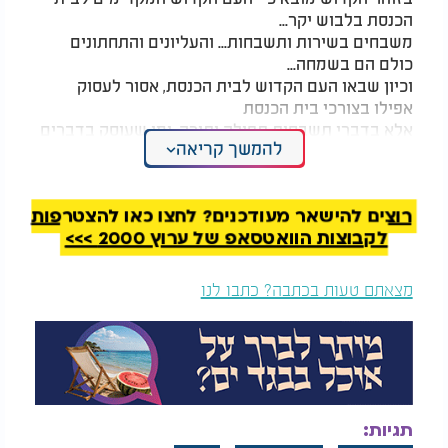
הכנסת בלבוש יקר...
משבחים בשירות ותשבחות... והעליונים והתחתונים
כולם הם בשמחה...
וכיון שבאו העם הקדוש לבית הכנסת, אסור לעסוק
אפילו בצורכי בית הכנסת
אלא בדברי תשבחות תפילה ותורה. ומי שעוסק בדברים
להמשך קריאה
אחרים ובדברי העולם -
זה מחלל שבת ואין לו חלק בעם ישראל.
שני מלאכים משימים ידיהם על ראשו ואומרים: אוי
רוצים להישאר מעודכנים? לחצו כאן להצטרפות
לפלוני שאין לו חלק בהקב"ה.
לקבוצות הוואטסאפ של ערוץ 2000 >>>
ועל כן צריכים להשתדל בתפילות ושירות ותשבחות
לאדונם ולעסוק בתורה".
מצאתם טעות בכתבה? כתבו לנו
בצעירותי זכיתי כמה וכמה פעמים להתארח בשבת
בבית בתו של סידנא "בבא סאלי" זיע"א,
הרבנית אביגיל בוסו שתחי', וחתנו רבי דוד בוסו זצ"ל.
אי אפשר לתאר את הקדושה והשמחה שהייתה שם.
כל השבת לא מש ספר התהילים מידיה של הרבנית,
תגיות:
שאף נזהרה שלא לדבר אפילו לא מילה אחת של חולין -