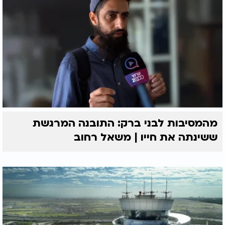
מהמסיבות לבני ברק: התובנה המרגשת
ששינתה את חייו | משאל רחוב