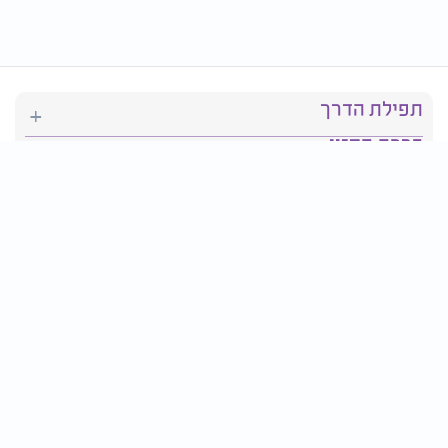
תפילת הדרך
ברכת המזון
יהדות
סידור תפילה
בריאות
חגים ומועדים