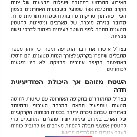
האירוע התרחש במסגרת פעילות מבצעית של צוות
הקרב מחטיבה 188 שפועל בשבועות האחרונים בצפון
העיר עזה תוך סריקות נרחבות והשמדת תשתיות טרור.
מדובר בזירה מוכרת של מארבים וניסיונות להטמין
מטענים מתחת לפני השטח לעיתים בצמוד לדרכי גישה
צבאיות
בצה"ל אישרו את דבר התקיפה ומסרו כי זוהו מספר
מחבלים שחפרו בקרקע לצורך הנחת מטענים. הם חוסלו
באמצעות תקיפה אווירית מדויקת. לא היו נפגעים
לכוחותינו
השטח מזוהם אך היכולת המודיעינית
חדה
בצה"ל מתמודדים בתקופה האחרונה עם שיטות לחימה
מטעות שמפעיל חמאס במרחב העירוני ובמיוחד
באזורים שבהם ניכרת ירידה בכמות הכוחות הקרקעיים
של האויב. במקום עימות ישיר פועלים המחבלים כדי
להטמין אמצעי חבלה להסוות מארבים או להוביל כוחות
לעבר אזורים ממולכדים מראש