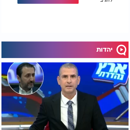
לפרנסה טובה ומבורכת.
המשמעות של השותפות איננה רק תרומה כספית, אלא
חיבור עמוק למפעל של הפצת יהדות ותורה ברחבי
הארץ ובעולם כולו. כל מניה היא אבן נוספת בבניין
הגדול של ערוץ 2000, וכל שותף הופך לחלק בלתי נפרד
מהמשימה הקדושה של חיזוק עם ישראל.
יהדות
לחצו כאן כדי להפוך לשותפים>
הברכה של הרב מחפוד שליט"א נמסרה מתוך רצון לחזק
ולעודד את כל מי שנושא בעול ומסייע להמשך פעילות
הערוץ. ברכה זו, בשילוב עם ההזדמנות להשתתף
בהקמת האולפנים החדשים, יוצרת מציאות מיוחדת
שבה כל שותף זוכה לא רק לתגמול רוחני אלא גם
לחיבור אישי לפרויקט שעתיד להאיר לעם ישראל כולו.
במילותיו הברורות של הרב: "עלו והצליחו בכל אשר
תפנו השם יהיה בעזרכם". אמירה זו מהדהדת בליבם
של כל העוסקים במלאכת הקודש, ומעניקה כוחות
מחודשים להמשיך ולהפיץ תורה ואמונה גם בזמנים