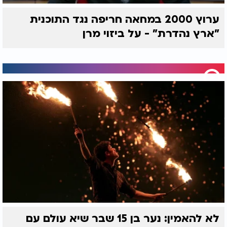
מאתגרים.
ערוץ 2000 במחאה חריפה נגד התוכנית
לפרטים נוספים ולהצטרפות למסגרת השותפות עם
"ארץ נהדרת" - על ביזוי מרן
ערוץ 2000 ניתן ללחוץ על הקישור המצורף או להתקשר
למספר 0733212933.
לא להאמין: נער בן 15 שבר שיא עולם עם