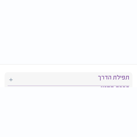
תפילת הדרך
ברכת המזון
יהדות
סידור תפילה
בריאות
חגים ומועדים