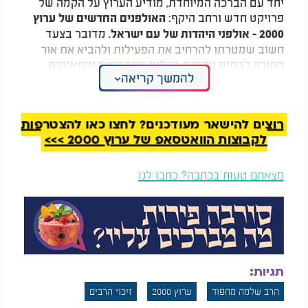
יחד עם הברכה המיוחדת, מודיע הערוץ על הקמה של
פרויקט חדש ורחב היקף:
האולפנים החדשים של ערוץ
. מדובר בצעד
2000 - אולפני היהדות של עם ישראל
חשוב שמטרתו להרחיב את הפעילות ולהביא את אור
התורה לבתים נוספים, בכלים מתקדמים ומתאימים
להמשך קריאה
לדור.
רוצים להישאר מעודכנים? לחצו כאן להצטרפות
לקבוצות הוואטסאפ של ערוץ 2000 >>>
מצאתם טעות בכתבה? כתבו לנו
תגיות:
הרב שלמה מחפוד
ערוץ 2000
זיכוי הרבים