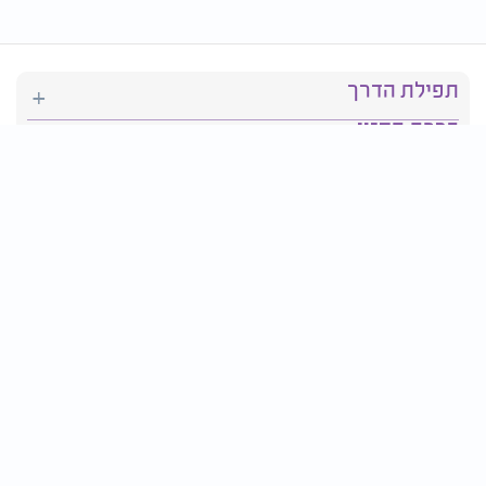
תפילת הדרך
ברכת המזון
יהדות
סידור תפילה
בריאות
חגים ומועדים