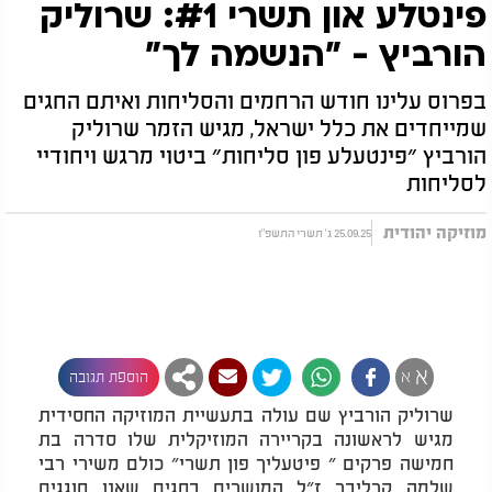
פינטלע און תשרי #1: שרוליק
הורביץ - "הנשמה לך"
בפרוס עלינו חודש הרחמים והסליחות ואיתם החגים
שמייחדים את כלל ישראל, מגיש הזמר שרוליק
הורביץ ״פינטעלע פון סליחות״ ביטוי מרגש ויחודיי
לסליחות
מוזיקה יהודית
25.09.25 ג' תשרי התשפ"ו
א
א
הוספת תגובה
שרוליק הורביץ שם עולה בתעשיית המוזיקה החסידית
מגיש לראשונה בקריירה המוזיקלית שלו סדרה בת
חמישה פרקים ״ פיטעליך פון תשרי״ כולם משירי רבי
שלמה קרליבך ז״ל המושרים בחגים שאנו חוגגים