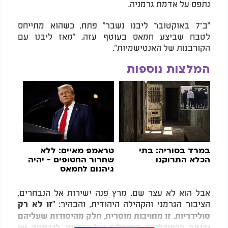
נתפס על אדמת גרמניה.
"ב־7 באוקטובר ליבנו נשבר" פתח, כשהוא מתייחס
לטבח שביצע חמאס בעוטף עזה. "מאז ליבנו עם
הקורבנות של האנטישמיות".
המלצות נוספות
במרד בסוריה: בתי
טראמפ מאיים: ללא
הכלא התרוקנו
שחרור החטופים - יהיה
גיהנום לחמאס
אבל הוא לא עצר שם. מרץ פנה ישירות אל הנבחרים,
הציבור הגרמני והקהילה היהודית, והבהיר:
"זו לא רק
סולידריות. זו מחויבות מוסרית, חלק מהיסודות שעליהם
נבנתה הרפובליקה הפדרלית של גרמניה. לגרמניה יש