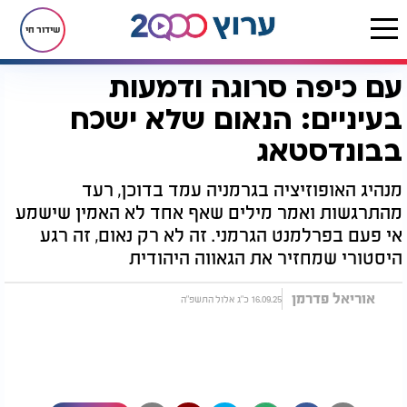
שידור חי
עם כיפה סרוגה ודמעות
דף הבית
חדשות
חדשות בעולם
עם כיפה סרוגה ודמעות בעיניים: הנאום שלא ישכח בבונדסטאג
בעיניים: הנאום שלא ישכח
בבונדסטאג
מנהיג האופוזיציה בגרמניה עמד בדוכן, רעד
מהתרגשות ואמר מילים שאף אחד לא האמין שישמע
אי פעם בפרלמנט הגרמני. זה לא רק נאום, זה רגע
היסטורי שמחזיר את הגאווה היהודית
אוריאל פדרמן
16.09.25 כ"ג אלול התשפ"ה