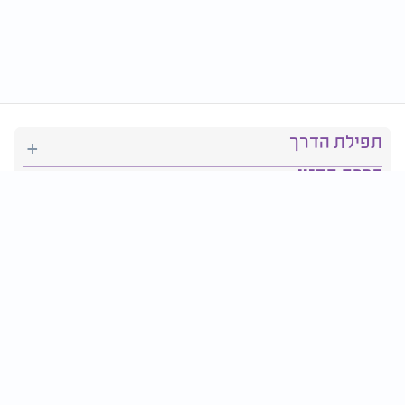
תפילת הדרך
ברכת המזון
יהדות
סידור תפילה
בריאות
חגים ומועדים