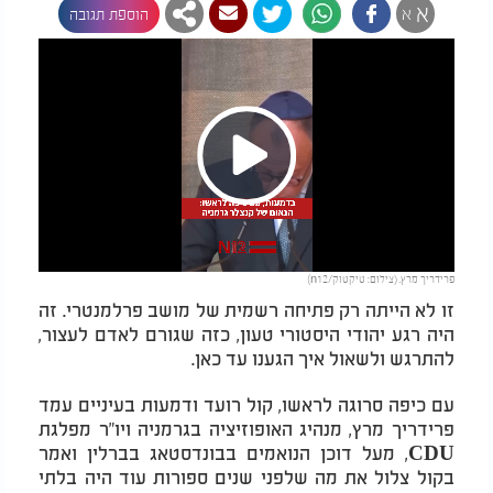
א
א
הוספת תגובה
Play
פרידריך מרץ. (צילום: טיקטוק/n12)
Video
זו לא הייתה רק פתיחה רשמית של מושב פרלמנטרי. זה
היה רגע יהודי היסטורי טעון, כזה שגורם לאדם לעצור,
להתרגש ולשאול איך הגענו עד כאן.
עם כיפה סרוגה לראשו, קול רועד ודמעות בעיניים עמד
פרידריך מרץ, מנהיג האופוזיציה בגרמניה ויו"ר מפלגת
CDU, מעל דוכן הנואמים בבונדסטאג בברלין ואמר
בקול צלול את מה שלפני שנים ספורות עוד היה בלתי