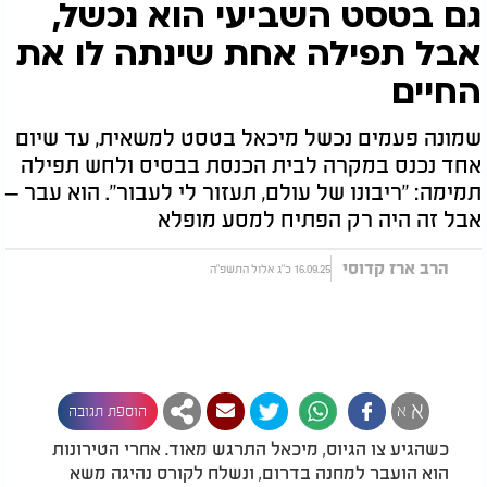
גם בטסט השביעי הוא נכשל,
אבל תפילה אחת שינתה לו את
החיים
שמונה פעמים נכשל מיכאל בטסט למשאית, עד שיום
אחד נכנס במקרה לבית הכנסת בבסיס ולחש תפילה
תמימה: "ריבונו של עולם, תעזור לי לעבור". הוא עבר –
אבל זה היה רק הפתיח למסע מופלא
הרב ארז קדוסי
16.09.25 כ"ג אלול התשפ"ה
א
א
הוספת תגובה
כשהגיע צו הגיוס, מיכאל התרגש מאוד. אחרי הטירונות
הוא הועבר למחנה בדרום, ונשלח לקורס נהיגה משא