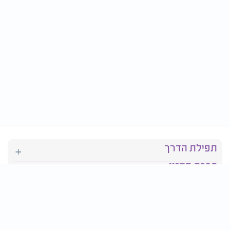
תפילת הדרך
ברכת המזון
יהדות
סידור תפילה
בריאות