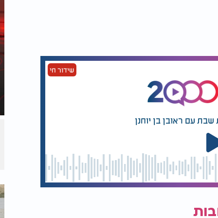
שידור חי
שבת עם ראובן בן יוחנן
בות