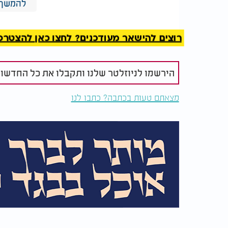
להמשך 
מקשים על זיהוי השטרות המזויפים באמצעים רג
"מדובר בזיוף ברמה שלא הכרנו בעבר", ציין ג
רוצים להישאר מעודכנים? לחצו כאן להצטרפות ל
בעלי עסקים מנוסים נופלים בפח. הלחץ בעב
לכך שבדיקות רבות נעשות בצורה שטחית, וה
חשד".
הירשמו לניוזלטר שלנו ותקבלו את כל החדשו
מצאתם טעות בכתבה? כתבו לנו
מדובר בסכום חריג שמעיד על הביקוש הגבוה
מייצרים.
במערכת אכיפת החוק מדגישים כי בשנים האחר
המשפט כבר שלחו בעבר זייפני שטרות למאס
"אנחנו משקיעים מאמצים משמעותיים כדי לח
ולהביאם לדין".