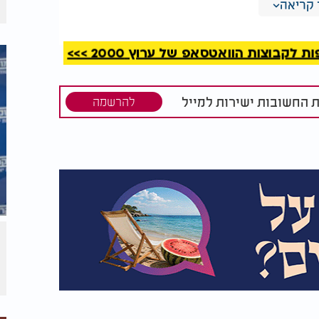
קריאה
ילים.
ורם במשטרה שהסכים להתראיין בעילום שם. "גם
קבוצות הוואטסאפ של ערוץ 2000 >>>
ודה והמהירות שבה מתבצעות העסקאות גורמים
שטרות המזויפים מחליקים פנימה מבלי לעורר
ת החשובות ישירות למייל
להרשמה
לפי הערכות מודיעיניות, שטר מזויף נמכר כיום בשוק השחור תמורת 50 שקלים אמיתיים.
 והביטחון של הזייפנים באיכות המוצר שהם
ונות הוחמרה הענישה בעבירות מסוג זה. "בתי
רים של שש ואף שבע שנים", נמסר מהמשטרה.
דור אל תוך הרשת הזו, לזהות את המעורבים