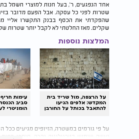
אחד הנפגעים, ר', בעל חנות למוצרי חשמל בתל
שטרות לפני כל עסקה. אבל הפעם מדובר בזיוף
שהפקדתי את הכסף בבנק התקשרו אליי מהס
שקלים. מאז החלטתי לא לקבל יותר שטרות של 200 ש"ח גם במחיר של איבוד מכירות"
המלצות נוספות
על הרצפה, מול שריד בית
עימות חריף 
המקדש: אלפים הגיעו
סביב הכנסת 
להתאבל בכותל על החורבן
הומניטרי לע
על פי גורמים במשטרה, הזיופים מגיעים ככל 
נעשה שימוש בטכנולוגיה יקרה, חומרי דפוס 