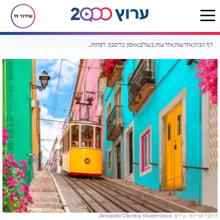
שידור חי
דף הבית
חדשות
חדשות בעולם
אסון בליסבון: לפחות 15 הרוגים בהתרסקות הרכבל "גלוריה"
הרכבל האייקוני. (צילום: Armando Oliveira/shutterstock)