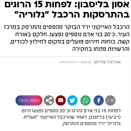
אסון בליסבון: לפחות 15 הרוגים
בהתרסקות הרכבל "גלוריה"
הרכבל האייקוני ירד הבוקר מהפסים והתרסק במרכז
העיר. כ־20 בני אדם נוספים נפצעו, חלקם באורח
קשה. כוחות חירום פועלים במקום לחילוץ לכודים,
והרשויות פתחו בחקירה
אוריאל פדרמן
04.09.25 י"א אלול התשפ"ה
א
א
הוספת תגובה
לפחות 15 בני אדם נהרגו וכ־20 נוספים נפצעו היום
(רביעי) בליסבון, לאחר שהרכבל האייקוני "מעלית
גלוריה" ירד מהפסים והתרסק.