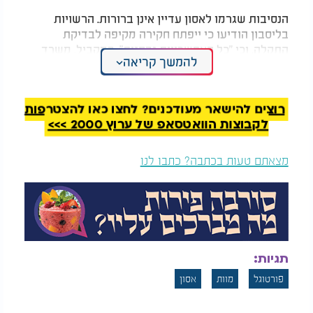
הנסיבות שגרמו לאסון עדיין אינן ברורות. הרשויות
בליסבון הודיעו כי ייפתח חקירה מקיפה לבדיקת
התקלה, וכי "כל האפשרויות נבחנות". במקביל, משרד
להמשך קריאה
התיירות בפורטוגל פרסם הודעת אבל והביע תנחומים
למשפחות ההרוגים.
רוצים להישאר מעודכנים? לחצו כאן להצטרפות
לקבוצות הוואטסאפ של ערוץ 2000 >>>
מצאתם טעות בכתבה? כתבו לנו
תגיות:
פורטוגל
מוות
אסון