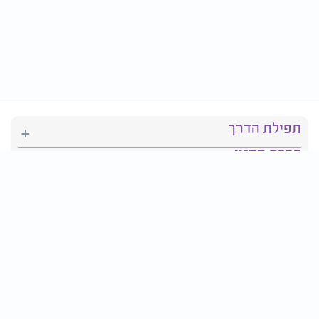
תפילת הדרך
ברכת המזון
יהדות
סידור תפילה
בריאות
חגים ומועדים