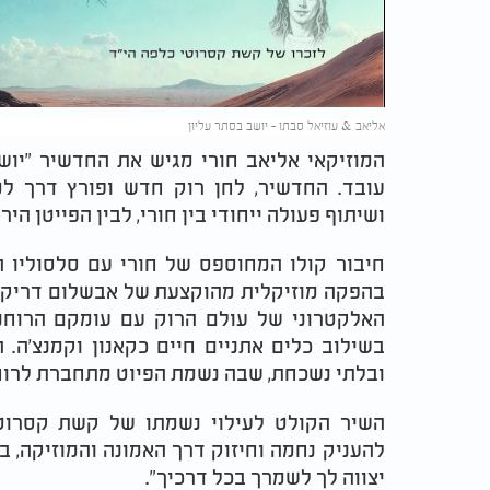
Video
אליאב & עוזיאל סבתו - יושב בסתר עליון
המוזיקאי אליאב חורי מגיש את החדשיר "יושב
עובד. החדשיר, לחן רוק חדש ופורץ דרך למ
ושיתוף פעולה ייחודי בין חורי, לבין הפייטן היר
​חיבור קולו המחוספס של חורי עם סלסוליו 
בהפקה מוזיקלית מהוקצעת של אבשלום דריקס,
האלקטרוני של עולם הרוק עם עומקם הרוחני
בשילוב כלים אתניים חיים כקאנון וקמנצ'ה. 
ובלתי נשכחת, שבה נשמת הפיוט מתחברת לרוח
​השיר הקולט לעילוי נשמתו של קשת קסרוט
להעניק נחמה וחיזוק דרך האמונה והמוזיקה, ב
יצווה לך לשמרך בכל דרכיך".