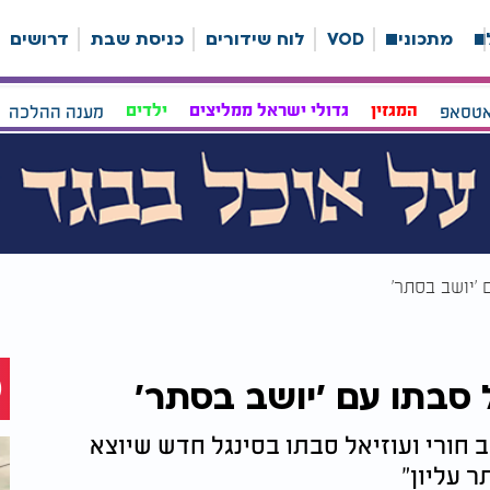
ה
מתכונים
VOD
לוח שידורים
כניסת שבת
דרושים
אטסאפ
המגזין
גדולי ישראל ממליצים
ילדים
מענה ההלכה
 'יושב בסתר'
ל סבתו עם 'יושב בסתר'
 חורי ועוזיאל סבתו בסינגל חדש שיוצא
 עליון"