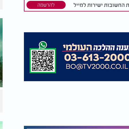
ת החשובות ישירות למייל
להרשמה
 משמח
ישראל גברא מפתיע
ן והיוצר
בדואט חדש עם דייויד
יות"
טויב - "קם ונופל"
ס