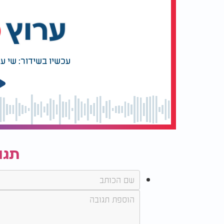
קולות: עוזיאל סבתו ואבשלום דריקס
קאנון: מיכאל יחזקאלי
עכשיו בשידור: שי ע
גיטרות: אבשלום דריקס
קמנצ'ה: אברהם צייטלין
מיקס: מורדכי עמר, אבשלום דריקס, נעם עקרבי
מאסטר: נעם עקרבי
תגו
זמין כעת בכל פלטפורמות הסטרימינג
כל הזכויות שמורות ליוצרים.