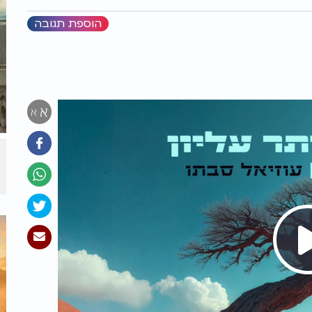
הוספת תגובה
א
א