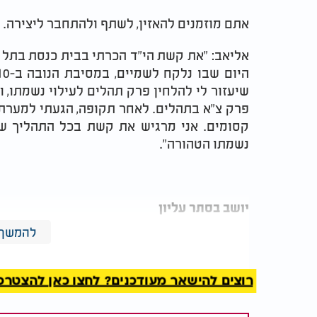
​אתם מוזמנים להאזין, לשתף ולהתחבר ליצירה.
אליאב: "את קשת הי"ד הכרתי בבית כנסת בתל א
שיעזור לי להלחין פרק תהלים לעילוי נשמתו, ו
פרק צ"א בתהלים. לאחר תקופה, הגעתי למערת א
קסומים. אני מרגיש את קשת בכל התהליך של
נשמתו הטהורה".
יושב בסתר עליון
להמשך 
​מילים: מזמור תהלים צ"א
​לחן: אליאב חורי
רוצים להישאר מעודכנים? לחצו כאן להצטרפות ל
ביצוע: אליאב חורי ועוזיאל סבתו