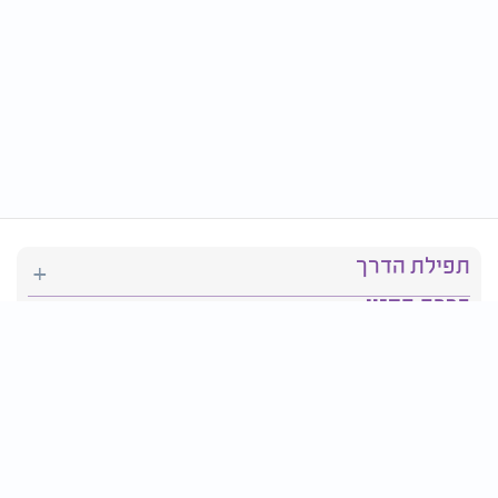
תפילת הדרך
ברכת המזון
יהדות
סידור תפילה
בריאות
חגים ומועדים