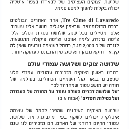
שלושת הצוקים העצומים של לבארדו בצפון איטליה
יכולה בקלות להפוך למסע פנימי.
Tre Cime di Lavaredo, אחד האתרים הבולטים
ברכס הדולומיטים שבצפון איטליה, מושך אליו עשרות
אלפי מטיילים בכל שנה. שלושת פסגות הסלע הללו
צ'ימה גרנדה, צ'ימה אווסט וצ'ימה פיקולה מתנשאות
לגובה של כ 3,000 מטר, כסמל לעוצמה טבעית שאין לה
קץ. אך דווקא גובהן הוא שמזמין התבוננות עמוקה יותר.
שלושה צוקים ושלושה עמודי עולם
במבט ראשון הצוקים מזכירים עמודים. עמודי סלע
שניצבים בגאון מול השמיים הכחולים. בעולמה של
תורה יש מושג עמוק שמהדהד לכך
"על שלושה דברים העולם עומד על התורה על העבודה
(אבות א ב)
ועל גמילות חסדים"
שלושת הצוקים האיתנים שהפכו לסמל של עוצמה
איטלקית יכולים לשקף בעין מתבוננת את שלושת
עמודי הקיום הרוחני של האדם. הם מזכירים לנו שגם