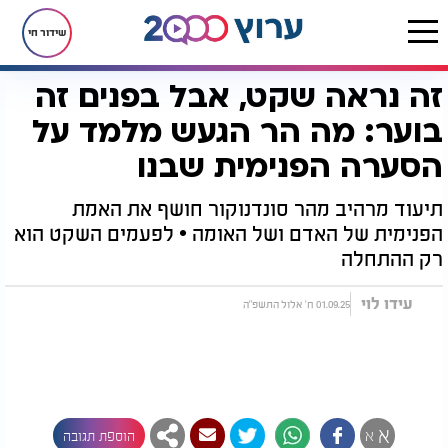
שידור חי
זה נראה שקט, אבל בפנים זה
דף הבית
יהדות
נפלאות הבריאה
זה נראה שקט, אבל בפנים זה בוער: מה הר הגעש מלמד על הסערה הפנימית שבנו
בוער: מה הר הגעש מלמד על
הסערה הפנימית שבנו
תיעוד מרהיב מהר סונדנוקור חושף את האמת
הפנימית של האדם ושל האומה • לפעמים השקט הוא
רק ההתחלה
עידו לוי
01.09.25 ח' אלול התשפ"ה
א
א
הוספת תגובה