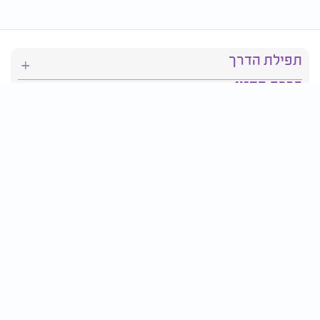
תפילת הדרך
ברכת המזון
יהדות
סידור תפילה
בריאות
חגים ומועדים