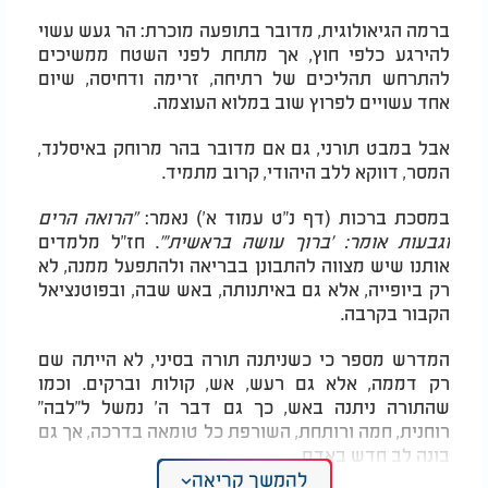
ברמה הגיאולוגית, מדובר בתופעה מוכרת: הר געש עשוי
להירגע כלפי חוץ, אך מתחת לפני השטח ממשיכים
להתרחש תהליכים של רתיחה, זרימה ודחיסה, שיום
אחד עשויים לפרוץ שוב במלוא העוצמה.
אבל במבט תורני, גם אם מדובר בהר מרוחק באיסלנד,
המסר, דווקא ללב היהודי, קרוב מתמיד.
במסכת ברכות (דף נ"ט עמוד א') נאמר:
"הרואה הרים
וגבעות אומר: 'ברוך עושה בראשית'"
. חז"ל מלמדים
אותנו שיש מצווה להתבונן בבריאה ולהתפעל ממנה, לא
רק ביופייה, אלא גם באיתנותה, באש שבה, ובפוטנציאל
הקבור בקרבה.
המדרש מספר כי כשניתנה תורה בסיני, לא הייתה שם
רק דממה, אלא גם רעש, אש, קולות וברקים. וכמו
שהתורה ניתנה באש, כך גם דבר ה' נמשל ל"לבה"
רוחנית, חמה ורותחת, השורפת כל טומאה בדרכה, אך גם
בונה לב חדש באדם.
להמשך קריאה