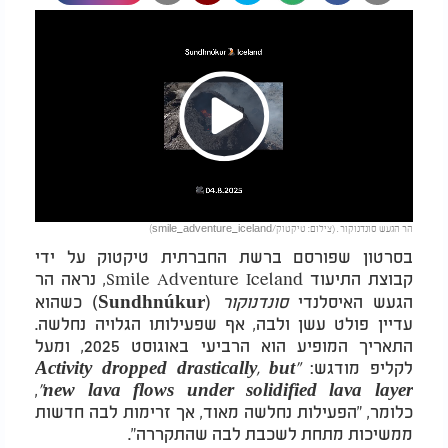
Play
הר הגעש סונדנוקור . (צילום: טיקטוק/smile_adventure_iceland)
Video
בסרטון שפורסם ברשת החברתית טיקטוק על ידי
קבוצת התיעוד
, נראה הר
Smile Adventure Iceland
הגעש האיסלנדי
סונדנוקור
(Sundhnúkur) כשהוא
עדיין פולט עשן ולבה, אף שפעילותו הגלויה נחלשה.
התאריך המופיע הוא הרביעי באוגוסט 2025, ומעל
לקליפ מודגש:
"Activity dropped drastically, but
,
new lava flows under solidified lava layer"
כלומר, "הפעילות נחלשה מאוד, אך זרימות לבה חדשות
ממשיכות מתחת לשכבת לבה שהתקררה".