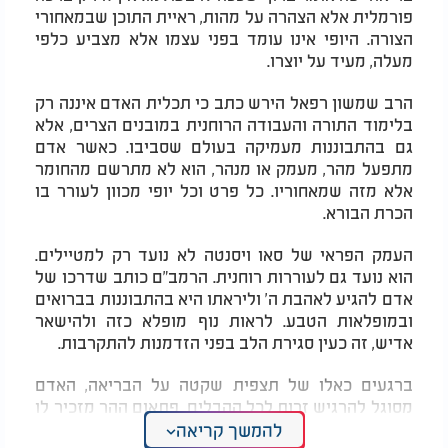
פורמלית אלא הצהרה על מהות, ראיית התוכן שבמאחורי
הצורה. היופי אינו עומד בפני עצמו אלא מצביע כלפי
מעלה, מעיד על יוצרו.
הרב שמשון רפאל הירש כתב כי תכלית האדם איננה רק
בלימוד התורה והעבודה הרוחנית במובנים הצרים, אלא
גם בהתבוננות מעמיקה בעולם שסביבו. כאשר אדם
מתפעל מהר, מעמק או מנהר, הוא לא מתרשם מהחומר
אלא מזה שמאחוריו. כל פרט וכל יופי מכוון לעורר בו
הכרת הבורא.
העמק הפראי של סאו ויסנטה לא נועד רק למטיילים.
הוא נועד גם לעוררות רוחנית. הרמב"ם כותב שדרכו של
אדם להגיע לאהבת ה' וליראתו היא בהתבוננות בברואים
ובמופלאות הטבע. לראות נוף מופלא כזה ולהישאר
אדיש, זה כעין סגירת הלב בפני הזדמנות להתקרבות.
ברגעים כאלו של תצפית שקטה על הבריאה, האדם
מסוגל להרגיש זרות לכל ההבלים. פתאום ההר מזכיר לו
יציבות שהוא שואף אליה, השקט מזמין אותו להעמיק,
להמשך קריאה