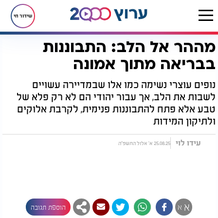
שידור חי
מההר אל הלב: התבוננות
דף הבית
יהדות
נפלאות הבריאה
מההר אל הלב: התבוננות בבריאה מתוך אמונה
בבריאה מתוך אמונה
נופים עוצרי נשימה כמו אלו שבמדיירה עשויים
לשבות את הלב, אך עבור יהודי הם לא רק פלא של
טבע אלא פתח להתבוננות פנימית, לקרבת אלוקים
ולתיקון המידות
עידו לוי
25.08.25 א' אלול התשפ"ה
א
א
הוספת תגובה