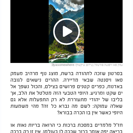
Play
עמק סאו ויסנטה, פורטוגל. (צילום: טיקטוק/ ilya.somewhere)
Video
בסרטון שזכה לתהודה ברשת, מוצג נוף מרהיב מעמק
סאו ויסנטה שבאי מדיירה. ההרים נישאים לגובה
באדנות, כפרים קטנים פרושים בצילם, והכול נשפך אל
ים שקט ומרגיע. היופי הטבעי הזה מטלטל את הלב, אך
בליבו של יהודי מתעוררת לא רק התפעלות אלא גם
שאלה עמוקה: לשם מה נברא כל זה? מהי משמעות
היופי כאשר אין בו הכרה בבורא?
חז"ל מלמדים במסכת ברכות כי הרואה בריות נאות או
בריאה יפה אומר ברוך שככה לו בעולמו. אין זו רק ברכה