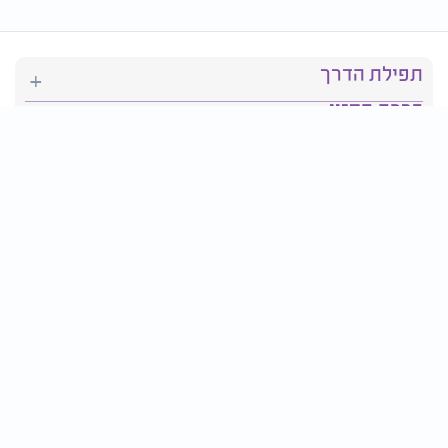
תפילת הדרך
ברכת המזון
יהדות
סידור תפילה
בריאות
חגים ומועדים
פרטים ליצירת קשר: