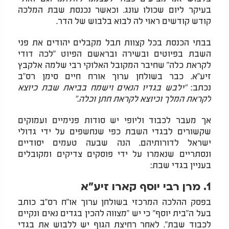
בעיקר ליום שכולו עונג. וכאשר נכנסת שבת המלכה
קודש קודשים ראוי לה לבוא בלבוש של הדר.
בבתי הכנסת בכל קצוות תבל מקבלים יהודים את פני
השבת בפיוטים ובשירה ובראשם הפיוט "לכה דודי
לקראת כלה" שחיבר המקובל האלוקי רבי שלמה אלקבץ
זיע"א. כבר בשולחן ערוך אורח חיים סימן רס"ב
נכתב:
"ילבש בגדיו הנאים וישמח בביאת שבת כיוצא
לקראת המלך וכיוצא לקראת חתן וכלה."
אך מעבר לכבוד וליופי יש סודות פנימיים ועמוקים
שקשורים לבגדי השבת כפי שנחשפים על ידי גדולי
ישראל לדורותיהם. הנה שבעה טעמים יסודיים
ונסתריים שנאמרו על ידי פוסקים צדיקים ומקובלים
בעניין בגדי שבת:
1.
מרן רבי יוסף קארו זיע"א
בפסק ההלכה המרכזי בשולחן ערוך או"ח רס"ב כותב
בעל ה"בית יוסף" כי יש "מצווה להכין בגדים נאים ונקיים
לכבוד שבת". לאחר רחיצת הגוף יש ללבוש את בגדי