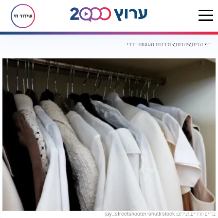
שידור חי
דף הבית
יהדות
"וכבדתו מעשות דרכיך": סוד בגדי השבת נחשף: שבעה טעמים עליונים מהפוסקים ומהמקובלים
בגדים חגיגיים. (צילום: ay_streetshooter/shuttrstock)