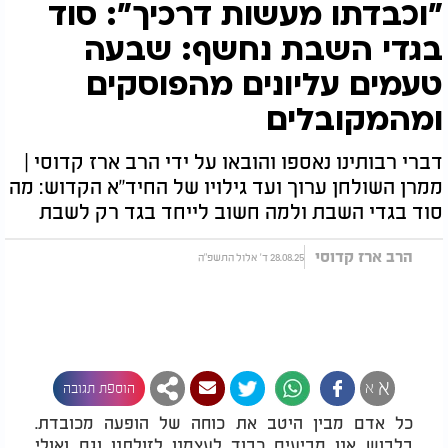
"וכבדתו מעשות דרכיך": סוד
בגדי השבת נחשף: שבעה
טעמים עליונים מהפוסקים
ומהמקובלים
דברי רבותינו נאספו והובאו על ידי הרב ארז קדוסי |
ממרן השולחן ערוך ועד גילויו של החיד"א הקדוש: מה
סוד בגדי השבת ולמה חשוב לייחד בגד רק לשבת
הרב ארז קדוסי
28.08.25 ד' אלול התשפ"ה
א
א
הוספת תגובה
כל אדם מבין היטב את כוחה של הופעה מכובדת.
בלבוש אנו מביעים כבוד לעצמנו לזולתנו וגם ואולי