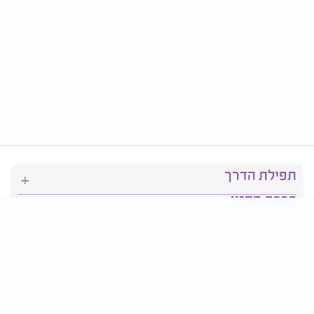
תפילת הדרך
ברכת המזון
יהדות
סידור תפילה
בריאות
חגים ומועדים