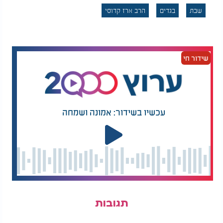
שבת
בגדים
הרב ארז קדוסי
בהלכה למעשה כתב שאמנם אין חובה לייחד נעליים
לשבת אך נאה וכדאי לצחצחן ולהכינן לכבוד שבת. ומי
שמחמיר ויש לו נעליים מיוחדות לשבת תבוא עליו
ברכה.
שידור חי
5.
החיד"א הבן איש חי ורבי יורם אברג'ל
זצוק"ל
סוד מופלא מגלה החיד"א הקדוש ומובא גם בדברי מרן
הבן איש חי: אדם שמקדש את בגדי השבת שלו ואינו
עכשיו בשידור: אמונה ושמחה
לובשם בימות החול כלל זוכה לכך שמלאך קדוש
בשם
שורה על אותם בגדים. וכפי שכתב הבן
זהריא"ל
איש חי בהתאם למלבושים שאדם לובש בשבת כך ייראו
מלבושיו בעולם הבא.
6.
החפץ חיים זיע"א
במשנה ברורה או"ח רס"ב ס"ק ה כותב כי טוב וראוי
לאדם שתהיה לו גם טלית נאה ומהודרת לשבת בלבד
תגובות
נבדלת מהטלית של חול כאות של כבוד ליום המקודש.