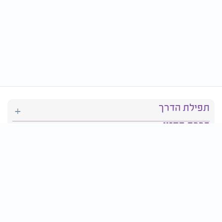
תפילת הדרך
ברכת המזון
יהדות
סידור תפילה
בריאות
חגים ומועדים