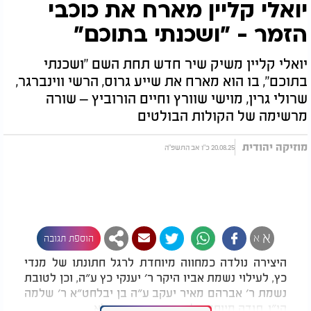
יואלי קליין מארח את כוכבי
הזמר - "ושכנתי בתוכם"
יואלי קליין משיק שיר חדש תחת השם "ושכנתי
בתוכם", בו הוא מארח את שייע גרוס, הרשי ווינברגר,
שרולי גרין, מוישי שוורץ וחיים הורוביץ – שורה
מרשימה של הקולות הבולטים
מוזיקה יהודית
20.08.25 כ"ו אב התשפ"ה
א
א
הוספת תגובה
היצירה נולדה כמחווה מיוחדת לרגל חתונתו של מנדי
כץ, לעילוי נשמת אביו היקר ר׳ יענקי כץ ע״ה, וכן לטובת
נשמת ר׳ אברהם מאיר יעקב ע״ה בן יבלחט״א ר׳ שלמה
הי״ו. תודה מיוחדת לאברהם יצחק שידלא