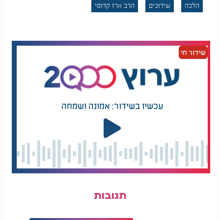
הלכה
שידוכים
הרב ארז קדוסי
הבנו שזה לא היה מקרה. התורה מגנה ומצילה, וזכות
הלימוד - אפילו לימוד קצר של כמה שורות - יכולה
לגלגל מחדש את שערי ההשגחה הפרטית.
שידור חי
המלצות נוספות
עכשיו בשידור: אמונה ושמחה
תיעוד נדיר: הרב שלמה
"תיקון עוול: נפטר יהודי
זביחי מברך את צופי
מאתיופיה הובא לקבר
ערוץ 2000 מציונו של
ישראל
רבי חיים פלאג'י
תגובות