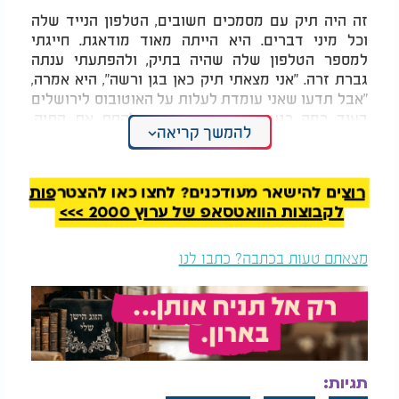
זה היה תיק עם מסמכים חשובים, הטלפון הנייד שלה
וכל מיני דברים. היא הייתה מאוד מודאגת. חייגתי
למספר הטלפון שלה שהיה בתיק, ולהפתעתי ענתה
גברת זרה. "אני מצאתי תיק כאן בגן ורשה", היא אמרה,
"אבל תדעו שאני עומדת לעלות על האוטובוס לירושלים
בעוד כמה רגעים. אם אתם רוצים לקחת את התיק,
להמשך קריאה
תזדרזו להגיע כי האוטובוס תכף כאן".
רצתי בחזרה לגן ורשה. הגענו בדיוק ברגע האחרון -
רוצים להישאר מעודכנים? לחצו כאן להצטרפות
האוטובוס כבר עמד בתחנה, והגברת הטובה כבר עלתה
לקבוצות הוואטסאפ של ערוץ 2000 >>>
אליו. היא מסרה לי את התיק דרך החלון, רגע לפני
שהאוטובוס נסע.
עמדתי שם עם התיק ביד ופתאום הבנתי - כל זה קרה
מצאתם טעות בכתבה? כתבו לנו
בזכות ההלכה שלמדנו! הרי בדיוק למדנו על מצוות
השבת אבדה, ומיד אחר כך זכינו לקיים אותה בפועל.
אחרי כמה דקות, הטלפון בתיק צלצל. זאת הייתה
המשודכת, שהתקשרה מטלפון אחר לבדוק מה קרה עם
התיק שלה. כשהיא שמעה שמצאתי אותו, היא שמחה
תגיות:
מאוד.