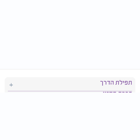
תפילת הדרך
ברכת המזון
יהדות
סידור תפילה
בריאות
חגים ומועדים