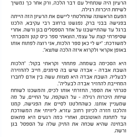
הרעיון היה שנתחיל עם דבר הלכה, ורק אחר כך נמשיך
לשיחת היכרות רגילה.
הפעם הראשונה שהחלטתי ליישם את הרעיון הזה הייתה
בפגישה בבני ברק. נפגשנו ברחוב רבי עקיבא, הלכנו
ברגל עד שהתיישבנו על אחד הספסלים בגן ורשה. אחרי
שסיפרתי קצת על עצמי, הוצאתי ספר כיס קטן והסברתי
למשודכת: "יש לי כאן ספר הלכות, אני רוצה לפתוח אותו
באופן אקראי ולקרוא איזה הלכה שתצא".
היא הסכימה בשמחה. פתחתי וקראתי בקול: "הלכות
השבת אבדה - אבדה שיש בה סימנים, חייב להחזירה
לבעליה. השבת אבדה היא מצוות עשה בין אדם לחברו
המחייבת להחזיר אבדה לבעליה".
סגרתי את הספר, החזרתי אותו לכיס, והמשכנו לשוחח
שיחת היכרות רגילה - על השקפה, על החיים, על מה
שמעניין אותנו. כשהחלטנו לסיים את הפגישה, קמנו
והלכנו חזרה לכיוון רחוב עזרא. ליוויתי את המשודכת
עד לתחנת האוטובוס, ואחרי כמה רגעים היא פתאום
הבחינה שהיא שכחה את התיק שלה על הספסל בגן
ורשה.