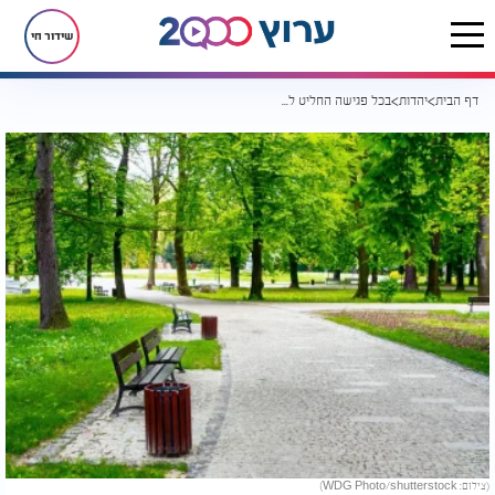
שידור חי
דף הבית
יהדות
בכל פגישה החליט לומר הלכה אקראית למשודכת. ולא תיאר את מה שיקרה אחר כך
(צילום: WDG Photo/shutterstock)