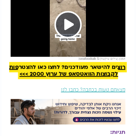
Play
להמשך קריאה
תמנון. (צילום: טיקטוק/seafoodtalk S)
Video
רוצים להישאר מעודכנים? לחצו כאן להצטרפות
לקבוצות הוואטסאפ של ערוץ 2000 >>>
מצאתם טעות בכתבה? כתבו לנו
תגיות: