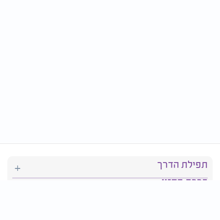
תפילת הדרך
ברכת המזון
יהדות
סידור תפילה