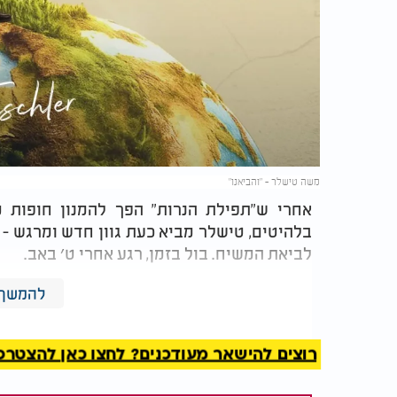
משה טישלר - "והביאנו"
אחרי ש"תפילת הנרות" הפך להמנון חופות מ
בלהיטים, טישלר מביא כעת גוון חדש ומרגש - 
לביאת המשיח. בול בזמן, רגע אחרי ט׳ באב.
הסינגל החדש הולחן והופק על ידי נחום לוית
להמשך 
בועטת ומדויקת.
רוצים להישאר מעודכנים? לחצו כאן להצטרפות ל