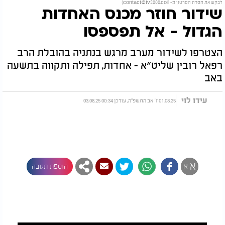
לבקש את הסרת הסרטון מ-
contact@tv2000.co.il
)
שידור חוזר מכנס האחדות
הגדול - אל תפספסו
הצטרפו לשידור מערב מרגש בנתניה בהובלת הרב
רפאל רובין שליט״א - אחדות, תפילה ותקווה בתשעה
באב
עידו לוי
01.08.25 ז' אב התשפ"ה, עודכן 00:34 03.08.25
א
א
הוספת תגובה