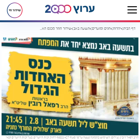
שידור חי
דף הבית
יהדות
חגים ומועדים
תשעה באב
שידור חוזר מכנס האחדות הגדול - אל תפספסו
הרב רפאל רובין. (צילום: השימוש בתמונה נעשה על פי סעיף 27א בכפוף לחוק זכות היוצרים. בעל זכות היוצרים זכאי