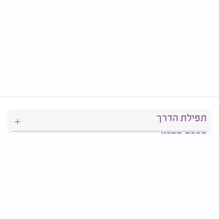
תפילת הדרך
ברכת המזון
יהדות
סידור תפילה
בריאות
חגים ומועדים