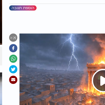
הוספת תגובה
א
א