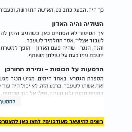
כך היה. הבעל כתב גט, האישה התגרשה, וכעבור 
השוליה נהיה האדון
אך הסיפור לא הסתיים כאן. כשהגיע הזמן להח
לעבוד אצלי", אמר התלמיד לשעבר.
והנה, הנגר - שהיה פעם האדון - הופך למשרת 
יושבת עמו כעת על שולחן משותף.
הדמעות על הכוסות - וגזירת החורבן
מספרת הגמרא: באחד הימים, מגיש הנגר מגש
ואת אשתו לשעבר. ברגע הזה, לא יכול היה עוד ל
דמעות חמות זלגו מעיניו, נפלו אל תוך הכוסות, 
להמשך 
אמר הקדוש ברוך הוא: "על דבר כזה - הבית שלי 
על חורבן בית המקדש.
רוצים להישאר מעודכנים? לחצו כאן להצטרפות ל
למה לא לומדים תורה ולא אומרים שלו