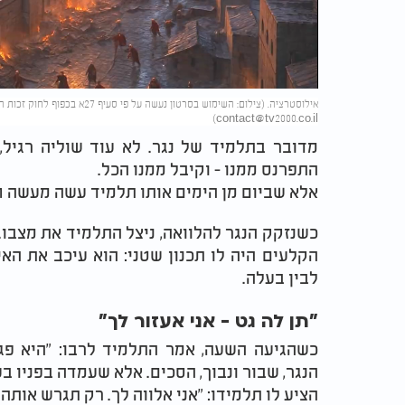
Video
אילוסטרציה. (צילום: השימוש בסרטון נעשה על פי סעיף 27א בכפוף לחוק זכות היוצרים. בעל זכות היוצרים זכאי לבקש את הסרת הסרטון מ-
)
contact@tv2000.co.il
מדובר בתלמיד של נגר. לא עוד שוליה רגיל,
התפרנס ממנו - וקיבל ממנו הכל.
אלא שביום מן הימים אותו תלמיד עשה מעשה חמו
כשנזקק הנגר להלוואה, ניצל התלמיד את מצבו. 
הקלעים היה לו תכנון שטני: הוא עיכב את הא
לבין בעלה.
"תן לה גט - אני אעזור לך"
כשהגיעה השעה, אמר התלמיד לרבו: "היא פגמ
הנגר, שבור ונבוך, הסכים. אלא שעמדה בפניו בע
הציע לו תלמידו: "אני אלווה לך. רק תגרש אותה