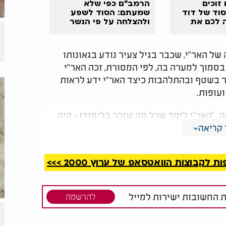
ימים זוכים
הרמב"ם כפי שלא
סוד של דוד
שמעתם: הסוד לשפע
 לכם את
ולהצלחה על פי הנשר
הגדול
ל האר"י, שכבר בגיל צעיר נודע בגאונותו
סמוך למערה בה, לפי המסורת, זכה האר"י
יר בשטף ובהתלהבות כיצד האר"י ידע לראות
ועופות.
. "האר"י לימד שכל מה שזכר בלימודו - היה
ר. "אם נלמד כך - נזכור הכול ונזכה לעלות
קריאה
קבוצות הוואטסאפ של ערוץ 2000 >>>
ת החשובות ישירות למייל
להרשמה