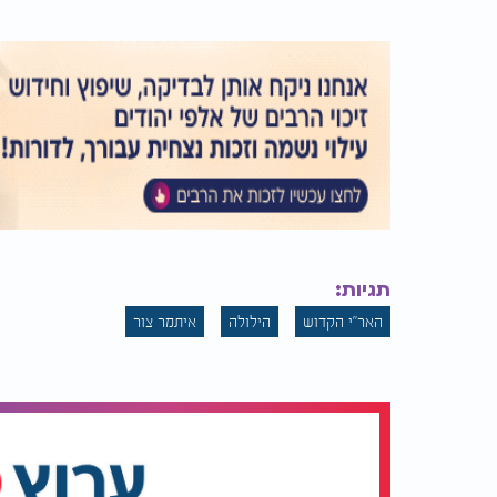
תגיות:
האר"י הקדוש
הילולה
איתמר צור