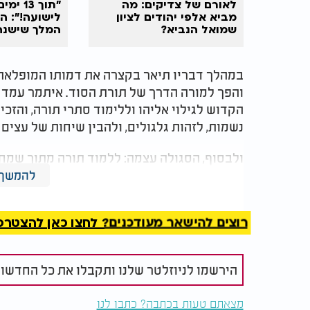
לאורם של צדיקים: מה
"תוך 13 
מביא אלפי יהודים לציון
לישועה!": ה
שמואל הנביא?
המלך שישנה
החיים
במהלך דבריו תיאר בקצרה את דמותו המופלאה ש
והפך למורה הדרך של תורת הסוד. איתמר עמד ב
הקדוש לגילוי אליהו וללימוד סתרי תורה, והזכ
נשמות, לזהות גלגולים, ולהבין שיחות של עצים 
ולבסוף, הסגולה עצמה: ללמוד תורה מתוך שמחה
בזכות שהוא למד מתוך שמחה של מצווה", סיכם צו
להמשך 
מעלה־מעלה".
רוצים להישאר מעודכנים? לחצו כאן להצטרפות ל
הירשמו לניוזלטר שלנו ותקבלו את כל החדשו
מצאתם טעות בכתבה? כתבו לנו