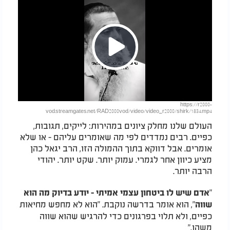
Play
https://r2000-
Video
vod.streamgates.net/RAD2000vod/video/video_r2000/shirk/1834.mp4
העולם שלנו מחלק ציונים במהירות: לייקים, תגובות,
כפיים. רבים נמדדים לפי מה שאומרים עליהם - או שלא
אומרים. אבל דווקא בתוך ההמולה הזו, הרב יגאל כהן
מציע כיוון אחר לגמרי. עמוק יותר. שקט יותר. יהודי
הרבה יותר.
"
אדם שיש לו ביטחון עצמי אמיתי - יודע בדיוק מה הוא
", הוא אומר בדרשה נוקבת. "הוא לא מחפש מחיאות
שווה
כפיים, ולא תלוי בפרגונים כדי להרגיש שהוא שווה
משהו."