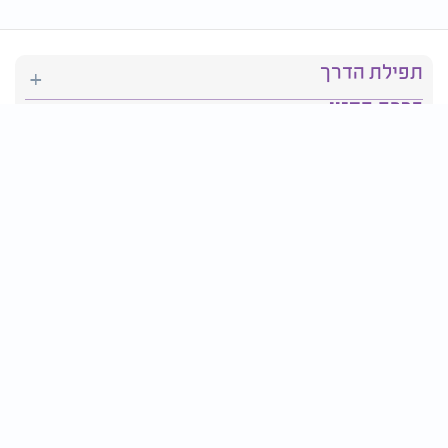
תפילת הדרך
ברכת המזון
יהדות
סידור תפילה
בריאות
חגים ומועדים
פרטים ליצירת קשר: