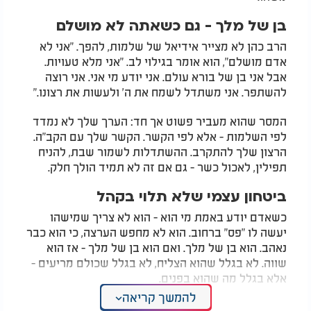
בן של מלך - גם כשאתה לא מושלם
הרב כהן לא מצייר אידיאל של שלמות, להפך. "אני לא
אדם מושלם", הוא אומר בגילוי לב. "אני מלא טעויות.
אבל אני בן של בורא עולם. אני יודע מי אני. אני רוצה
להשתפר. אני משתדל לשמח את ה' ולעשות את רצונו."
המסר שהוא מעביר פשוט אך חד: הערך שלך לא נמדד
לפי השלמות - אלא לפי הקשר. הקשר שלך עם הקב"ה.
הרצון שלך להתקרב. ההשתדלות לשמור שבת, להניח
תפילין, לאכול כשר - גם אם זה לא תמיד הולך חלק.
ביטחון עצמי שלא תלוי בקהל
כשאדם יודע באמת מי הוא - הוא לא צריך שמישהו
יעשה לו "פס" ברחוב. הוא לא מחפש הערצה, כי הוא כבר
נאהב. הוא בן של מלך. ואם הוא בן של מלך - אז הוא
שווה. לא בגלל שהוא הצליח, לא בגלל שכולם מריעים -
אלא בגלל מה שהוא בפנים.
להמשך קריאה
זו תזכורת שכולנו צריכים בימים האלה: ביטחון עצמי