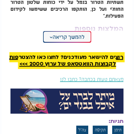
תשתיות הטרור בנמל על ידי כוחות שלטון הטרור
החות'י ועל כן, הותקפו הרכיבים ששימשו לקידום
הפעילות."
המלצות נוספות
להמשך קריאה
רוצים להישאר מעודכנים? לחצו כאן להצטרפות
לקבוצות הוואטסאפ של ערוץ 2000 >>>
הקהילה היהודית
צפו: מוזיאון חדש
מצאתם טעות בכתבה? כתבו לנו
האחרונה בסוריה: פחות
של חיזבאללה‏ מציג
מ-30 יהודים נותרו
נשק ישראלי
במדינה
צה"ל הדגיש כי
"שלטון הטרור החות'י מנצל את המרחב
הימי עבור הפעלת כוח ופעילות טרור נגד ספינות מעבר
וסחר במרחב השיט העולמי. המטרות שהותקפו
תגיות:
ממחישות את השימוש הצבאי שמבצע שלטון הטרור
החות'י בתשתיות אזרחיות לצרכי טרור. צה״ל יפעל
תימן
תקיפה
צה"ל