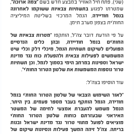
(שני), פתח חיל האוויר במבצע חדש בשם
,
"צמה ארוכה"
שמטרתו לפגוע
בתשתיות צבאיות ששוקמו לאחרונה
, הנמל המרכזי בשליטת המיליציה
בנמל חודיידה
החות'ית בצפון מערב תימן.
על פי הודעת דובר צה"ל, הותקפו
"מטרות צבאיות של
החות'ים בנמל חודיידה, ובהן כלים הנדסיים
הפועלים לשיקום תשתיות הנמל, מיכלי דלק וכלי שיט
המשמשים לפעילות צבאית ולהפעלת כוח נגד מדינת
ישראל וספינות במרחב הימי בסמוך לנמל, וכן תשתיות
.
טרור נוספות המשמשות את שלטון הטרור החות׳י"
עוד הוסיפו בצה"ל:
"לאור השימוש הצבאי של שלטון הטרור החות'י בנמל
חודידה, הנמל הותקף בעבר מספר פעמים. בין היתר,
הנמל משמש להעברת אמצעי לחימה של המשטר
האיראני שבעזרתם כוחות שלטון הטרור החות'י
מוציאים לפועל מתווי טרור נגד מדינת ישראל ובנות
בריתה. צה״ל זיהה המשך פעילות ונסיונות שיקום של