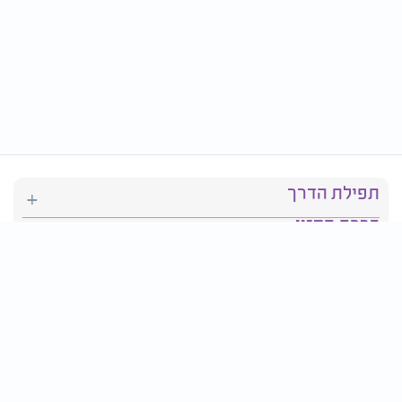
תפילת הדרך
ברכת המזון
יהדות
סידור תפילה
בריאות
חגים ומועדים