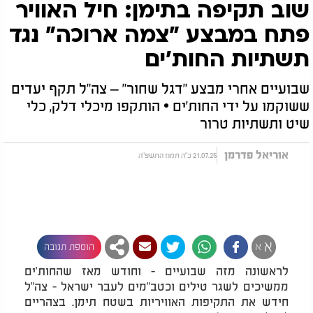
שוב תקיפה בתימן: חיל האוויר
פתח במבצע "צמה ארוכה" נגד
תשתיות החות'ים
שבועיים אחרי מבצע "דגל שחור" – צה"ל תקף יעדים
ששוקמו על ידי החות'ים • הותקפו מיכלי דלק, כלי
שיט ותשתיות טרור
אוריאל פדרמן
21.07.25 כ"ה תמוז התשפ"ה
א
א
הוספת תגובה
לראשונה מזה שבועיים - וחודש מאז שהחות'ים
ממשיכים לשגר טילים וכטב"מים לעבר ישראל - צה"ל
חידש את התקיפות האוויריות בשטח תימן. בצהריים