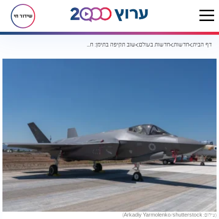
שידור חי
דף הבית
חדשות
חדשות בעולם
שוב תקיפה בתימן: חיל האוויר פתח במבצע "צמה ארוכה" נגד תשתיות החות'ים
(צילום: Arkadiy Yarmolenko/shutterstock)