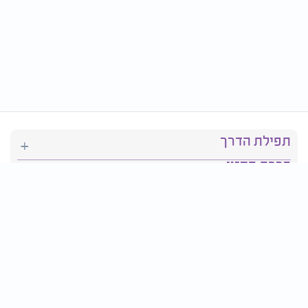
תפילת הדרך
ברכת המזון
יהדות
סידור תפילה
בריאות
חגים ומועדים