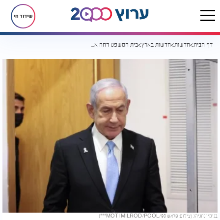
שידור חי
דף הבית
חדשות
חדשות בארץ
בית המשפט דחה את בקשת נתניהו: עדותו תימשך כמתוכנן
בנימין נתניהו. (צילום: פלאש 90/MOTI MILROD/POOL***)