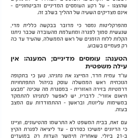
שהוצגו - על רקע העומסים המדיניים והביטחוניים -
אינם מצדיקים השעיה של ההליך בשלב זה.
מהפרקליטות נמסר כי מדובר בבקשה כללית מדי,
שנעשית סמוך לפגרה ומתעלמת מהעובדה שכבר ניתנו
הקלות ללוח הזמנים של ראש הממשלה, שהעיד עד כה
רק פעמיים בשבוע.
הטענה: עומסים מדיניים; המענה: אין
עילה משפטית
עו"ד עמית חדד, המייצג את נתניהו, טען כי בתקופה
הנוכחית ראש הממשלה עוסק בניהול התפתחויות
דרמטיות בזירה האזורית - במסגרת מה שכינה "מבצע
תיאום אזורי". לדבריו, יש לאפשר לנתניהו להתמקד
במשימות עליונות, ובראשן - ההתמודדות עם המצב
בעזה.
עם זאת, בבית המשפט לא התרשמו מהטיעונים, וציינו
כי הדיונים ימשיכו כסדרם - עד ליציאה לפגרת הקיץ
ב-21 ביולי, שאחריה תימשך העדות רק במועדים