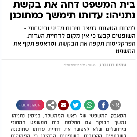
בית המשפט דחה את בקשת
נתניהו: עדותו תימשך כמתוכנן
למרות הטענות למצב חירום מדיני וביטחוני -
השופטים קבעו כי אין מקום לדחיית העדות.
הפרקליטות תקפה את הבקשה, וטראמפ תקף את
המשפט
עמית רוזנברג
27.06.25 א' תמוז התשפ"ה
א
א
הוספת תגובה
המאבק המשפטי של ראש הממשלה, בנימין נתניהו,
נמשך הבוקר עם החלטת בית המשפט המחוזי
בירושלים שלא לאפשר את דחיית עדותו שתוכננה
לשבועיים הקרובים. השופטים הבהירו כי הנימוקים