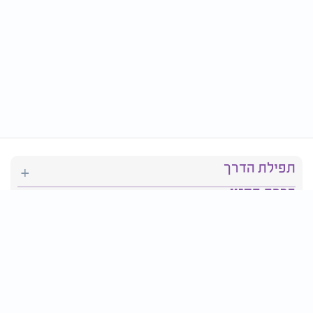
תפילת הדרך
ברכת המזון
יהדות
סידור תפילה
בריאות
חגים ומועדים