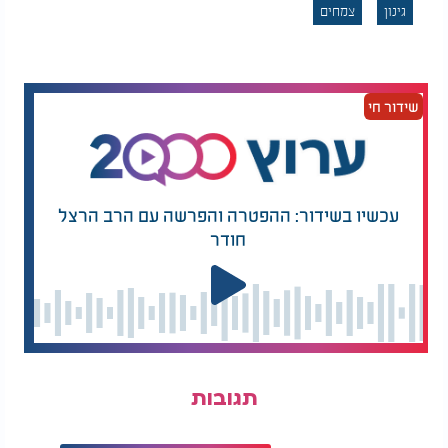
7. מתקן שטיפת ידיים לגינה
גינון
צמחים
בקבוק פלסטיק רגיל, מזרק פשוט ודבק - ותוכלו להציב
בגינה נקודת שטיפה זמינה ליד אזור העבודה.
8. שיפוץ אדניות ישנות
שידור חי
אם האדנית נשברה או נשרטה - עטפו אותה בצמות
חימר. גם אסתטי, גם חסכוני - וגם דרך מצוינת למחזר.
9. מגדלור דקורטיבי מאדניות
עכשיו בשידור: ההפטרה והפרשה עם הרב הרצל
שלבו כמה אדניות בגבהים שונים, צבעו אותן, הוסיפו נר
חודר
זכוכית למעלה - וקיבלתם מגדלור גינה יפהפה שמאיר
גם בלילה.
10. גידול שיח
אננס
בבית
חיתוך פשוט של ראש אננס, השריה בכוס מים, ושתילה
לאחר הופעת שורשים - והתוצאה: שיח טרופי שיפתיע
אתכם (ואת האורחים) בתוך שנה־שנתיים.
תגובות
בין אם אתם מתחילים ובין אם אתם כבר בעיצומו של
פרויקט גינון, הטיפים האלו יהפכו את הדרך לקלה,