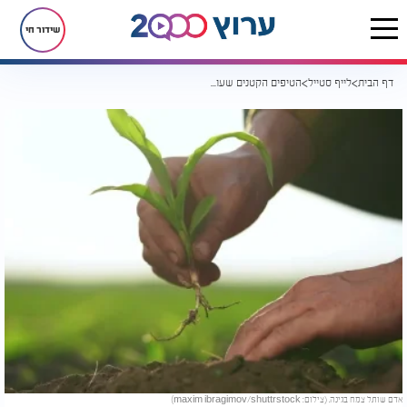
שידור חי
דף הבית
לייף סטייל
הטיפים הקטנים שעושים הבדל ענק: כך תגרמו לגינה שלכם לפרוח בלי מאמץ
אדם שותל צמח בגינה. (צילום: maxim ibragimov/shuttrstock)