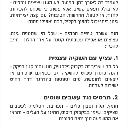
לעמוד בה לאורך זמן. בפועל, לא מעט עציצים נובלים -
לא בגלל תנאים קשים, אלא פשוט כי שכחנו להשקות,
להזיז, או לטפל. החדשות הטובות? עם קצת יצירתיות,
גינון ביתי יכול להפוך לקליל, חכם ואפילו מהנה.
הנה עשרה טיפים חכמים - שכל מי שמטפח גינה,
עציצים או אפילו עשבונית קטנה על אדן החלון - חייב
להכיר:
1. עציץ עם השקיה עצמית
כל מה שצריך זה בקבוק פלסטיק, חוט וחור קטן בפקק -
והנה פתרון פשוט להשקיה גם כשאתם שוכחים או
יוצאים לחופשה. מים יטפטפו בהדרגה דרך החוט
ישירות לאדמה.
2. תרסיס נגד עשבים שוטים
חומץ, מלח וסבון כלים - תערובת קטלנית לעשבים
מציקים. שימו בבקבוק ריסוס, התיזו על העלים - ותראו
את ההשפעה תוך ימים ספורים.