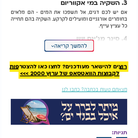
3. השקיה במי אקווריום
אם יש לכם דגים, אל תשפכו את המים - הם מלאים
בחומרים אורגניים ומועילים לקרקע. השקיה בהם תחייה
כל עציץ עייף.
4. סינר מג'ינס ישן
להמשך קריאה
במקום לקנות - הכינו סינר עבודה ממכנס ג'ינס בלוי.
הכיסים ישמשו לאחסון כלי עבודה קטנים, והתוצאה גם
פונקציונלית וגם מעוצבת.
רוצים להישאר מעודכנים? לחצו כאן להצטרפות
5. מתלה לעציץ מחולצה
לקבוצות הוואטסאפ של ערוץ 2000 >>>
רצועות בד פשוטות מחולצה ישנה, כמה קשרים,
מצאתם טעות בכתבה? כתבו לנו
וקיבלתם מתלה לתלייה בגובה. פתרון מקורי, חסכוני -
וידידותי לסביבה.
6. מגפי גינה נקיים
שקיות ניילון פשוטות יכסו את הנעליים אחרי הגינון - כך
לא תכתימו שבילים או רצפות בדרך חזרה הביתה.
תגיות: