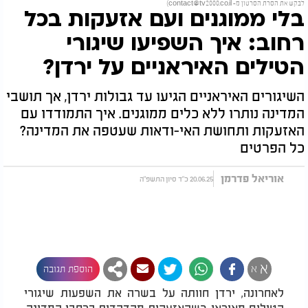
לבקש את הסרת הסרטון מ-
contact@tv2000.co.il
)
בלי ממוגנים ועם אזעקות בכל
רחוב: איך השפיעו שיגורי
הטילים האיראניים על ירדן?
השיגורים האיראניים הגיעו עד גבולות ירדן, אך תושבי
המדינה נותרו ללא כלים ממוגנים. איך התמודדו עם
האזעקות ותחושת האי-ודאות שעטפה את המדינה?
כל הפרטים
אוריאל פדרמן
20.06.25 כ"ד סיון התשפ"ה
א
א
הוספת תגובה
לאחרונה, ירדן חוותה על בשרה את השפעות שיגורי
הטילים מאיראן, כשהאזעקות מהדהדות ברחבי המדינה.