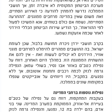
מערכת הביטחון המקומית לא איבדה זמן, אך תושבי
הממלכה נדרשו להמתין להודעה כי האירוע הסתיים,
זאת משום שאין במדינה מרחבים ממוגנים. "ההתרעה
הסתיימה, נשמח אם כולם בטוחים, אנא המשיכו לפעול
לפי ההוראות", כך הודיע שירות הביטחון הכללי הירדני
לאחר שכמה אזעקות נשמעו.
בקרב תושבי ירדן ניכרת תחושת בלבול, שכן לעומת
ישראל, בה התושבים ממהרים להימלט למרחבים מוגני
אוויר, הירדנים לא יכולים לעשות זאת - אין להם את
התשתית הממוגנת הזו. במהלך היום האחרון, דווח על
נפילת כטב"ם באזור אבו נסיר, בשולי עמאן. הנפילה
גרמה לנזק לכמה רכבים ותחנות אוטובוס, אך ללא
נפגעים. במקביל, היו דיווחים על אובייקטים שנפלו
במקומות שונים בממלכה.
נפילות נוספות ברחבי המדינה
בעקבות המתקפות, דווח גם על נפילה של כטב"ם
בעיירת אל-אזרק, הממוקמת במערב המדינה. שני בני
אדם, בהם ילדה בת 12, נפגעו, והנפילה גרמה לנזק