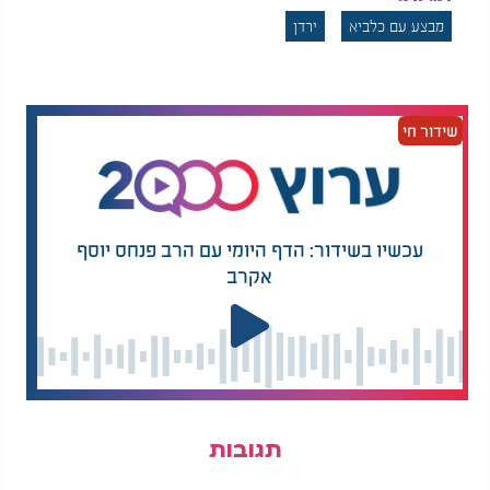
על ביטחונם הלאומי. לדברי המתנגדים, מדובר במדינה
מבצע עם כלביא
ירדן
ששואפת להרחיב את השפעתה הצבאית והפוליטית על
מדינות ערב, ולא באמת פועלת מתוך מטרה לתמוך
בסוגיה הפלסטינית.
שידור חי
התחושות הציבוריות בירדן
חלק מהציבור הירדני רואה במלחמה בין איראן לישראל
סכסוך של מעצמות, כאשר כל צד פועל מתוך אינטרסים
אישיים, ולא מתוך מניעים מוסריים. לאור זאת, ישנם
תושבים שמתוסכלים מהמצב, ומרגישים שהעולם
עכשיו בשידור: הדף היומי עם הרב פנחס יוסף
הערבי משלם את המחיר מבלי לראות תוצאות אמיתיות
אקרב
מהסכסוך.
פרופ' רונן יצחק, ראש החטיבה ללימודי המזרח התיכון
במכללה האקדמית גליל מערבי, ציין כי אחד הדברים
הבולטים בימים האחרונים הוא היעדר ההפגנות או
המחאות חזקות נגד ישראל על פעולתה באיראן. "במהלך
השנים, היו סקרים שהראו כי הירדנים רואים באיראן
תגובות
איום גדול יותר מישראל. למרות שמצבם כלפי ישראל
לא תמיד חיובי, העדיפות הברורה היא להעדיף את