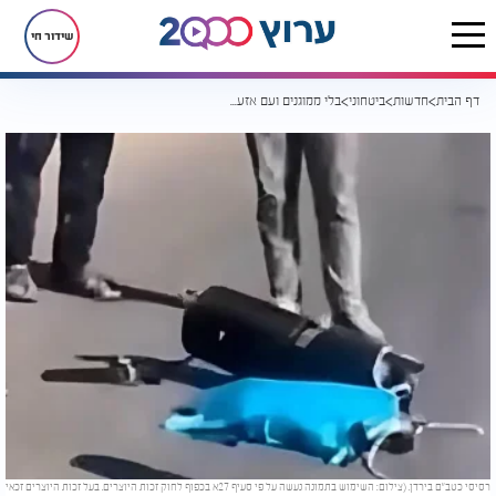
שידור חי
דף הבית
חדשות
ביטחוני
בלי ממוגנים ועם אזעקות בכל רחוב: איך השפיעו שיגורי הטילים האיראניים על ירדן?
רסיסי כטב"ם בירדן. (צילום: השימוש בתמונה נעשה על פי סעיף 27א בכפוף לחוק זכות היוצרים. בעל זכות היוצרים זכאי