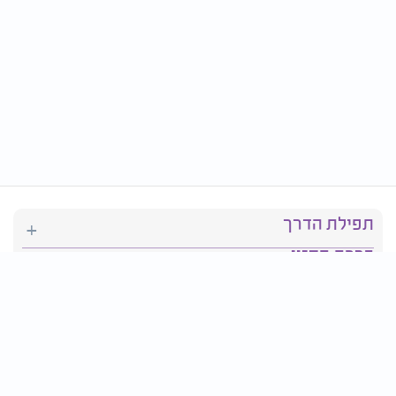
תפילת הדרך
ברכת המזון
יהדות
סידור תפילה
בריאות
חגים ומועדים