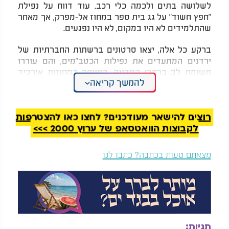
לשלושה בתים ולכמה כלי רכב. עוד דווח על נפילת
"חפץ חשוד" על גג בית ספר במחוז אל-מפרק, אך מאחר
שהתלמידים לא היו במקום, לא היו נפגעים.
ברקע כל אלה, יצאו סרטונים ברשתות החברתיות של
ירדנים המתעדים את נפילות הכטב"מים, והם עוררו
תשומת לב ברחבי המדינה, במיוחד במחוזות אירביד
להמשך קריאה
וג'רש. כאמור, הציבור לא ממהר לפנות למרחבים מוגנים,
מה שמדגיש את חוסר האמצעים בממלכה.
העמדות הפוליטיות בירדן כלפי הסכסוך
רוצים להישאר מעודכנים? לחצו כאן להצטרפות
האיראני-ישראלי
לקבוצות הוואטסאפ של ערוץ 2000 >>>
גורמים ירדניים מציינים כי הדעות הציבוריות כלפי
הסכסוך המתרחש בין ישראל לאיראן אינן חד-משמעיות.
מצאתם טעות בכתבה? כתבו לנו
ישנה קבוצה שתומכת בהתקפות האיראניות על ישראל,
ורואה בכך ניצחון מוסרי של ה"התנגדות". תומכים אלו
מפרשים את פעולתה של איראן כתגובה טבעית
למלחמה בעזה ומברכים על האזעקות בישראל.
מצד שני, יש גם ירדנים המביעים התנגדות נחרצת
תגיות:
לאיראן, וטוענים כי היא מהווה איום אמיתי הרבה יותר