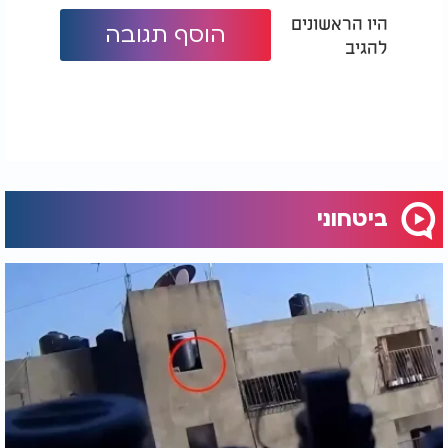
ישראל על פני איראן", אמר יצחק.
היו הראשונים
הוסף תגובה
להגיב
מצב רוח מעורב בממלכה
המציאות בשטח מראה תמונה מעורבת: תושבי ירדן
מוצאים את עצמם צופים בטילים החולפים בשמים,
מבלי שיש להם דרך ממשית להימלט מהאיום.
התחושות הציבוריות נעות בין תחושת תקווה לייאוש,
כאשר כולם מחכים לפתרון שיביא לשקט ולביטחון.
ביטחוני