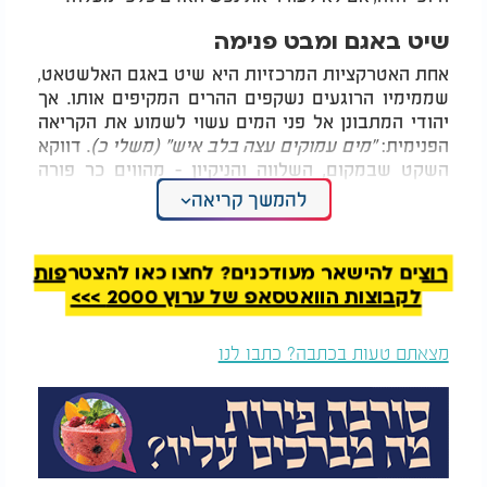
שיט באגם ומבט פנימה
אחת האטרקציות המרכזיות היא שיט באגם האלשטאט,
שממימיו הרוגעים נשקפים ההרים המקיפים אותו. אך
יהודי המתבונן אל פני המים עשוי לשמוע את הקריאה
הפנימית:
"מים עמוקים עצה בלב איש" (משלי כ)
. דווקא
השקט שבמקום, השלווה והניקיון - מהווים כר פורה
לחשבון נפש, להתרוממות מחשבתית.
להמשך קריאה
ומעל כל אלו - אוויר ההרים הצלול והקריר, שגורם
לנשימה עמוקה ותחושת חיים מחודשת. תחושה שיש בה
רוצים להישאר מעודכנים? לחצו כאן להצטרפות
מעין "שבת" - הפסקה קלה מן המרוץ, ורגע של חיבור
לקבוצות הוואטסאפ של ערוץ 2000 >>>
לממד רוחני.
מצאתם טעות בכתבה? כתבו לנו
בין זמניות העולם להדר הקיום
האלשטאט נראית כאגדה חיה - אך כמו כל נוף בעולם,
גם יופייה זמני. בחורף - שלג כבד מכסה אותה, בקיץ -
ההמון שב ונוהר, ובסתיו - רגע קצר של התכנסות
והרהור. יהודי המבקר כאן עשוי להיזכר בדברי
חז"ל:
"העולם הזה דומה לפרוזדור בפני העולם הבא"
.