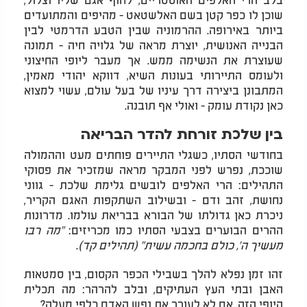
שוכן לו כפר קטן בשם האלשטאט - מהיפים והמתועדים
ביותר באירופה. ההרמוניה שבין הטבע הדרמטי לבין
הבנייה האנושית, יוצרת מראה של גלויה חיה - תמונה
שעוצרת את הנשימה ממש. אך מעבר ליופי החיצוני
ולעומס התיירותי בעונות השיא, דווקא יהודי מאמין,
המתבונן ביצירה דרך עיניו של בעל עולם, עשוי למצוא
כאן נקודת עומק - ואולי אף תובנה.
בין שלכת זורחת להדר הבריאה
בחודשי הסתיו, כשגלי התיירים פוחתים מעט וההמולה
שוככת, נפרש לפני המבקר מראה שמזכיר את פסוקי
התהילים: הרי האלפים לובשים גלימת שלכת - גווני
נחושת, זהב ודם - ובשילוב השתקפות האגם הקריר,
ניכרת כאן גדולתו של הבורא בבריאת עולמו. מדרונות
ההרים הבוערים בצבעי הסתיו כמו מכריזים:
"מה רבו
מעשיך ה', כולם בחכמה עשית" (תהילים קד)
.
זהו זמן נפלא להלך בשבילי הכפר הקסום, בין סמטאות
האבן ובתי העץ העתיקים, ובלב להרהר: מה תכלית
היופי הזה, אם לא לעורר את נפש האדם כלפי מעלה?