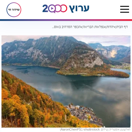
שידור חי
דף הבית
יהדות
נפלאות הבריאה
הכפר המרהיב באוסטריה שנראה כמו גלויה - אבל מסתיר שיעור עוצמתי על משמעות החיים
האלשטט, אוסטריה. (צילום: AaronChenPS2/shuttrstock)