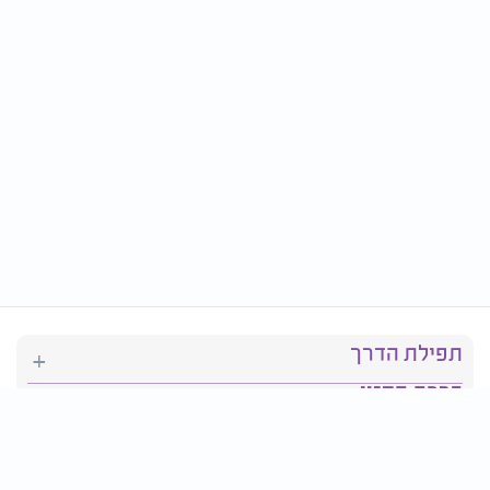
תפילת הדרך
ברכת המזון
יהדות
סידור תפילה