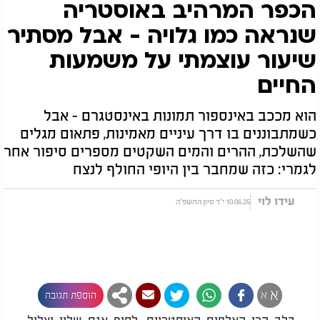
הכפר המרהיב באוסטריה
שנראה כמו גלויה - אבל מסתיר
שיעור עוצמתי על משמעות
החיים
הוא מככב באינספור תמונות באינסטגרם - אבל
כשמתבוננים בו דרך עיניים מאמינות, פתאום מגלים
שהשלכת, ההרים והמים השקטים מספרים סיפור אחר
לגמרי: כזה שמחבר בין היופי החולף לנצח
עידו לוי
10.06.25 י"ד סיון התשפ"ה
א
א
הוספת תגובה
בלב הרי האלפים האוסטריים, לחוף אגם שליו וצלול,