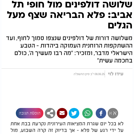
שלושה דולפינים מול חופי תל
אביב: פלא הבריאה שצף מעל
הגלים
משלושה דורות של דולפינים שנצפו סמוך לחוף, ועד
ההשתקפות הרוחנית העמוקה ביהדות - הטבע
הישראלי מדבר, ומזכיר: "מה רבו מעשיך ה', כולם
בחכמה עשית"
עידו לוי
08.06.25 י"ב סיון התשפ"ה
א
א
הוספת תגובה
לא בכל יום שגרת המציאות העירונית נקרעת בבת אחת
על ידי רגע של פלא - אך בדיוק זה קרה השבוע, מול