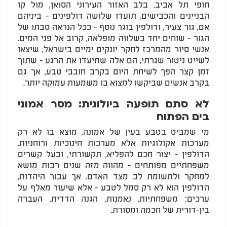
חופי תל אביב. בלב האזור העירוני הסואן, מול קו
הבניינים והכבישים, תועדו שלושה דולפינים - ביניהם
אם, גור צעיר, ודולפין בוגר נוסף - ככל הנראה סבתו של
הגור - שוחים יחד בשלווה מופלאה, קרוב אל פני המים.
אנשי סיור מהמרכז לחקר יונקים ימיים בישראל, שיצאו
לשייט ניטור שגרתי, הם אלה שתיעדו את הרגע - שתוך
זמן קצר הפך לשיחת היום בקרב חובבי טבע, אך גם
בקרב אנשים שביקשו למצוא בו משמעות עמוקה יותר.
לא סתם תופעה ביולוגית: מסר אמוני
בים הפתוח
מי שמביט בטבע בעין של אמונה, מוצא בו לא רק
מערכות אקולוגיות אלא מערכות חינוכיות ורוחניות.
הדולפין - יצור חכם להפליא, תקשורתי, ובעל קשרים
משפחתיים מפותחים - מהווה מזה שנים רבות מושא
למחקר ולתשומת לב מצד האדם. אך עבור היהדות,
הדולפין הוא לא רק סמל לטבע - אלא שיעור מאלף על
ערכים: משפחתיות, נאמנות, הגנה הדדית, העברה
בין-דורית של חכמה ומסורת.