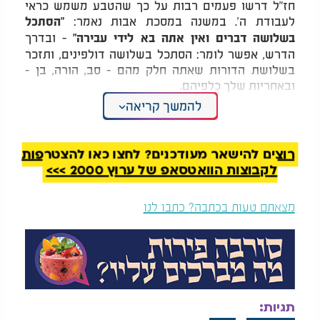
חז"ל דרשו פעמים רבות על כך שהטבע משמש כראי
לעבודת ה'. במשנה במסכת אבות נאמר:
"הסתכל
- ובדרך
בשלושה דברים ואין אתה בא לידי עבירה"
הדרש, אפשר לומר: הסתכל בשלושה דולפינים, ותזכר
בשלושת הדורות שאתה חלק מהם - סב, הורה, בן -
ובאחריות שלך כלפיהם.
להמשך קריאה
חיים בתוך מים: סמל למסירות נפש
ולרוח משותפת
רוצים להישאר מעודכנים? לחצו כאן להצטרפות
הדולפינים חיים בתוך המים - סביבה שמאתגרת את
לקבוצות הוואטסאפ של ערוץ 2000 >>>
יכולת הנשימה, התקשורת והתנועה. ובכל זאת, הם לא
רק שורדים - הם משגשגים, במשפחות, בלהקות,
בשותפות. התורה מדברת רבות על מים - סמל לטהרה,
מצאתם טעות בכתבה? כתבו לנו
לסכנה ולחיים גם יחד. ובדיוק כפי שעם ישראל עבר את
הים בקריעת ים סוף בזכות האמונה, כך גם הדולפין
שוחה "בתוך המים" של העולם, אך מחובר תמיד לאוויר
שמעל - הוא חייב לעלות ולנשום.
זו דרכו של יהודי - חי בעולם גשמי, אך נשמתו שואפת
תגיות:
תמיד לרוח, לקדושה, לאור. הדולפין, במובן הזה, הוא