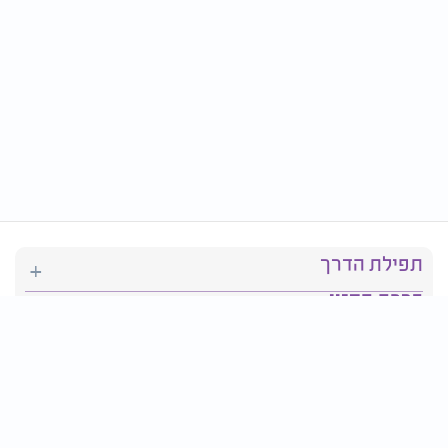
תפילת הדרך
ברכת המזון
יהדות
סידור תפילה
בריאות
חגים ומועדים