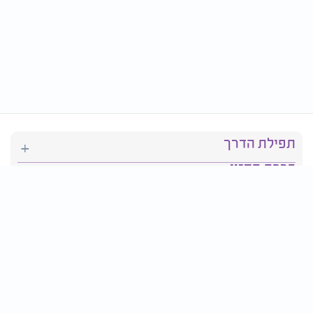
תפילת הדרך
ברכת המזון
יהדות
סידור תפילה
בריאות
חגים ומועדים