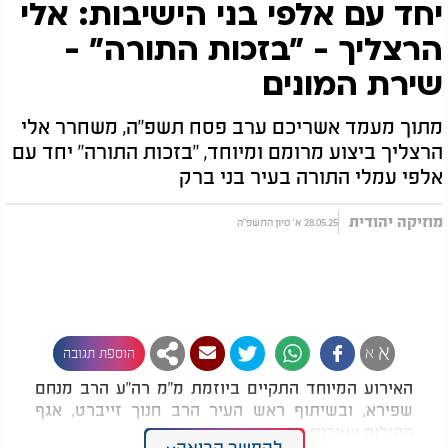
יחד עם אלפי בני הישיבות: אלי
הרצליך - "בזכות התורה" -
שירת המונים
מתוך מעמד אשריכם ערב פסח תשפ"ה, משחרר אלי
הרצליך ביצוע מרומם ומיוחד, "בזכות התורה" יחד עם
אלפי עמלי התורה בעיר בני ברק
מוזיקה יהודית
28.05.25 א' סיון התשפ"ה
א
א
הוספת תגובה
האירוע המיוחד התקיים ביוזמת מ"מ רה"ע הרב מנחם
שפירא, ובשיתוף ראש העיר הרב חנוך זייברט, אגף
קהילות צעירים ונוער, עיריית בני ברק.
להמשך קריאה