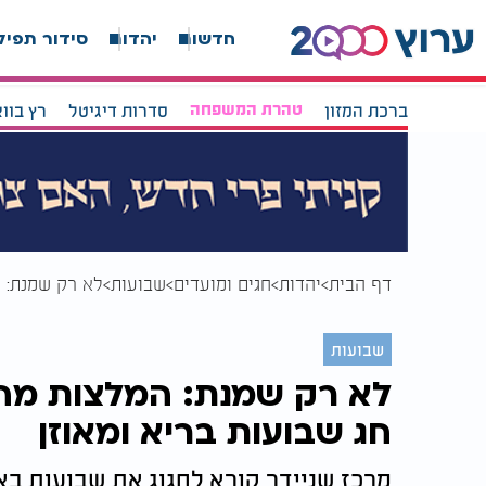
חדשות
יהדות
סידור תפיל
ברכת המזון
טהרת המשפחה
סדרות דיגיטל
רץ בוו
דף הבית
יהדות
חגים ומועדים
שבועות
לא רק שמנת: ה
שבועות
לא רק שמנת: המלצות מהמ
חג שבועות בריא ומאוזן
מרכז שניידר קורא לחגוג את שבועות באח