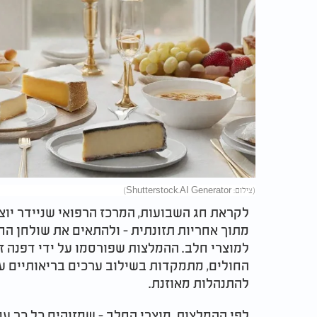
(צילום: Shutterstock.AI Generator)
לקראת חג השבועות, המרכז הרפואי שניידר יוצא
מתוך אחריות תזונתית - ולהתאים את שולחן הח
למוצרי חלב. ההמלצות שפורסמו על ידי דפנה זי
החולים, מתמקדות בשילוב ערכים בריאותיים עם
להתנהלות מאוזנת.
לפי ההמלצות, מוצרי החלב - שמזוהים כל כך ע