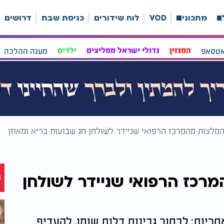
ה
מתכונים
VOD
לוח שידורים
כניסת שבת
דרושים
אטסאפ
המגזין
גדולי ישראל ממליצים
ילדים
מענה ההלכה
מלצות מהמרכז הרפואי שניידר לשולחן חג שבועות בריא ומאוזן
רכז הרפואי שניידר לשולחן
ריות: לבחור גבינות דלות שומן, להעדיף