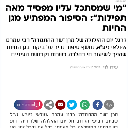
המשפחה)
"מי שמסתכל עליו מפסיד מאה
תפילות": הסיפור המפתיע מגן
החיות
לרגל יום ההילולה של מרן "שר ההתמדה" רבי עמרם
אזולאי זיע"א, נחשף סיפור נדיר על ביקור בגן החיות
שהפך לשיעור חי בהלכה, כשרות וקדושת העיניים
עידו לוי
10.05.26 כ"ג אייר התשפ"ו
א
א
תגובה אחת
מרן "שר ההתמדה" רבנו עמרם אזולאי זיע"א זצ"ל
שביום רביעי הקרוב חל יום ההילולה שלו היה ידוע
בשקדנותו המופלאה. כל מעייניו, בכל עת ובכל זמן, היו