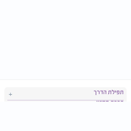
תפילת הדרך
ברכת המזון
יהדות
סידור תפילה