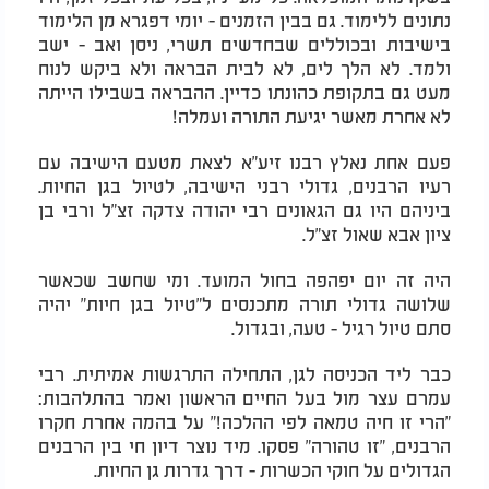
נתונים ללימוד. גם בבין הזמנים - יומי דפגרא מן הלימוד
בישיבות ובכוללים שבחדשים תשרי, ניסן ואב - ישב
ולמד. לא הלך לים, לא לבית הבראה ולא ביקש לנוח
מעט גם בתקופת כהונתו כדיין. ההבראה בשבילו הייתה
לא אחרת מאשר יגיעת התורה ועמלה!
פעם אחת נאלץ רבנו זיע"א לצאת מטעם הישיבה עם
רעיו הרבנים, גדולי רבני הישיבה, לטיול בגן החיות.
ביניהם היו גם הגאונים רבי יהודה צדקה זצ"ל ורבי בן
ציון אבא שאול זצ"ל.
היה זה יום יפהפה בחול המועד. ומי שחשב שכאשר
שלושה גדולי תורה מתכנסים ל"טיול בגן חיות" יהיה
סתם טיול רגיל - טעה, ובגדול.
כבר ליד הכניסה לגן, התחילה התרגשות אמיתית. רבי
עמרם עצר מול בעל החיים הראשון ואמר בהתלהבות:
"הרי זו חיה טמאה לפי ההלכה!" על בהמה אחרת חקרו
הרבנים, "זו טהורה" פסקו. מיד נוצר דיון חי בין הרבנים
הגדולים על חוקי הכשרות - דרך גדרות גן החיות.