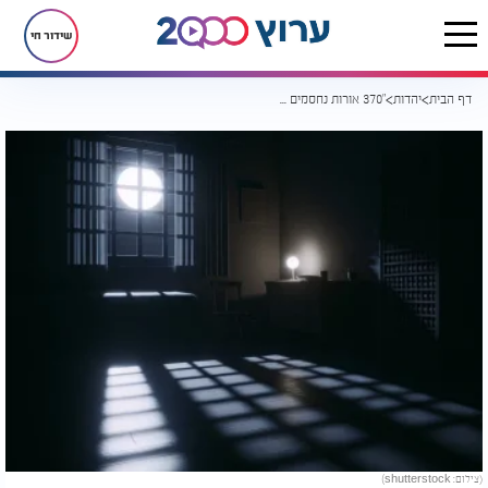
שידור חי
דף הבית
יהדות
"370 אורות נחסמים - והנשמה נותרת כבויה": הרב יוסף ביטון על איסור הריבית
(צילום: shutterstock)