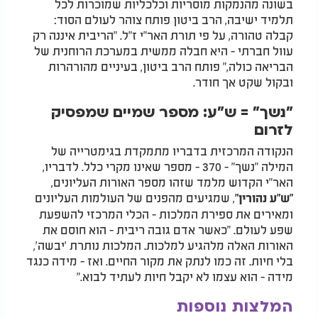
בשונה מהנמקות מוסריות וכלכליות שמוכרות לכל
תלמיד ישיבה, הרב ביטון פותח צוהר לעולם הסוד:
קבלה טהורה, על פי תורת האר"י ז"ל. "הריבית איננה רק
עוול חברתי - היא חבלה ממשית במערכת הרוחנית של
הבריאה כולה," פותח הרב ביטון, בעיניים מהורהרות
ובקול שקט אך חודר.
"נשך" = ש"ע: מספר שמיים שמפסיק
לזרום
הנקודה המרכזית בדבריו מתמקדת בגימטרייה של
המילה "נשך" - 370 - מספר שאינו מקרי כלל. לדבריו,
האר"י הקדוש מלמד שזהו מספר האורות העליונים,
, שמגיעים מהפנים של העולמות העליונים
"ש"ע נהורין"
ומאירים את ספירת המלכות - הכלי המרכזי להשפעת
שפע לעולם. "כאשר אדם גובה ריבית - הוא חוסם את
האורות האלה מלהגיע למלכות. המלכות נותרת 'יבשה',
בלי חיות. זה כמו לנתק את מקור החיים. ואז - מידה כנגד
מידה - הוא עצמו לא יקבל חיות לעתיד לבוא."
המלצות נוספות