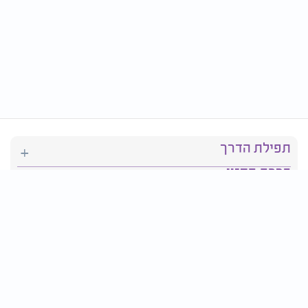
תפילת הדרך
ברכת המזון
יהדות
סידור תפילה
בריאות
חגים ומועדים