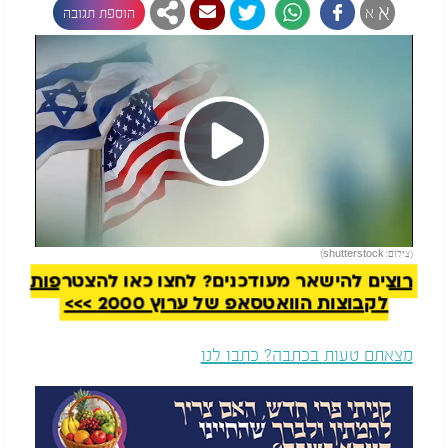
א
א
הוספת תגובה
Play
להמשך קריאה
(צילום: shutterstock)
Video
רוצים להישאר מעודכנים? לחצו כאן להצטרפות
לקבוצות הוואטסאפ של ערוץ 2000 >>>
מצאתם טעות בכתבה? כתבו לנו