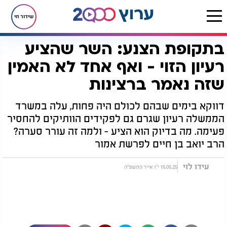
שידור חי
בתקופת הצנע: השר שהציע
דף הבית
יהדות
לקראת שבת
בתקופת הצנע: השר שהציע רעיון הזוי - ואף אחד לא האמין שזה נאמר ברצינות
רעיון הזוי - ואף אחד לא האמין
שזה נאמר ברצינות
דווקא בימים שבהם לכולם היה פחות, עלה במשרד
הממשלה רעיון שגרם גם לפקידים הוותיקים להחסיר
פעימה. מה בדיוק הוא הציע - ולמה זה עורר סערה?
הרב יואב בן חיים לפרשת אמור
עידו לוי
15.05.25 י"ז אייר התשפ"ה