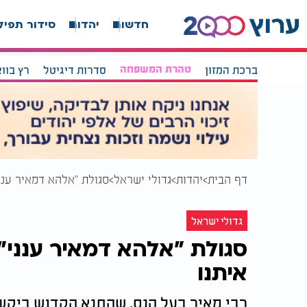
חדשות
יהדות
סידור תפיל
ברכת המזון
טהרת המשפחה
סדרות דיגיטל
רץ בוו
דף הבית
יהדות
גדולי ישראל
סגולת "אלהא דמאיר ענני
גדולי ישראל
סגולת "אלהא דמאיר ענני"
איתנו
רבי מאיר בעל הנס, שהתנא הקדוש ביקש