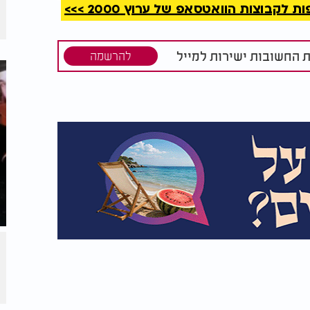
קבוצות הוואטסאפ של ערוץ 2000 >>>
 מילים - יש להן כוח אדיר.
. כמו שבחיי מאיר נענו
ל של מאיר - ענה לי
ת החשובות ישירות למייל
להרשמה
ך הוא יענה לנו.
ווה של יהודי מזכה את כולם. על אחת כמה וכמה
רי מותו. וכשאדם מבקש ישועה - בפרנסה,
, וייתן צדקה. הוא יראה ניסים, בזכות
ענני"