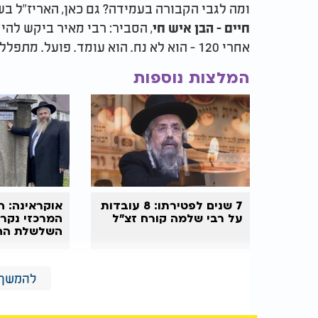
ומה לגבי הקבורה בעמידה? גם כאן, האריז"ל בש
, הסביר: רבי מאיר ביקש לה
חיים - הבן איש חי
אחרי 120 - הוא לא נח. הוא עומד. פועל. מתפלל עלינו.
המלצות נוספות
7 שנים לפטירתו: 8 עובדות
אוקראינה: ה
על רבי שלמה קורח זצ"ל
המרכזי נקרא
השלשלת הח
סוד של שלוש מילים - אלהא דמאיר ענני
להמשך 
זוהי הסגולה המפורסמת: לומר שלוש פעמים
"א
. יש להקפיד לא להוסיף מילים - לא לו
רבי מאיר