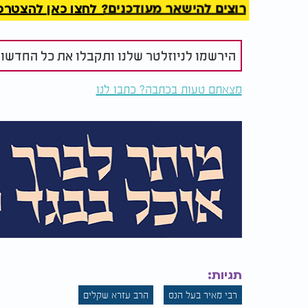
רוצים להישאר מעודכנים? לחצו כאן להצטרפות ל
שלוש המילים האלו. כך מדגיש הבן איש חי: שלוש
האמירה הזו אינה רק נוסח תפילה. זו הצהרה:
הא
הירשמו לניוזלטר שלנו ותקבלו את כל החדשו
תפילותיו, גם עכשיו - בשמו, בזכותו - הקדוש ברו
מצאתם טעות בכתבה? כתבו לנו
הכוח שבזכות הצדיקים
כפי שלמדנו:
- כל מצ
"כל ישראל ערבים זה לזה"
צדיק עצום כמו רבי מאיר, שכוחו ממשיך גם אח
ברפואה, בזיווג - יאמר בלב שלם:
"אלהא דמאיר 
הצדיק שקבור בטבריה.
תגיות:
רבי מאיר בעל הנס
הרב עזרא שקלים