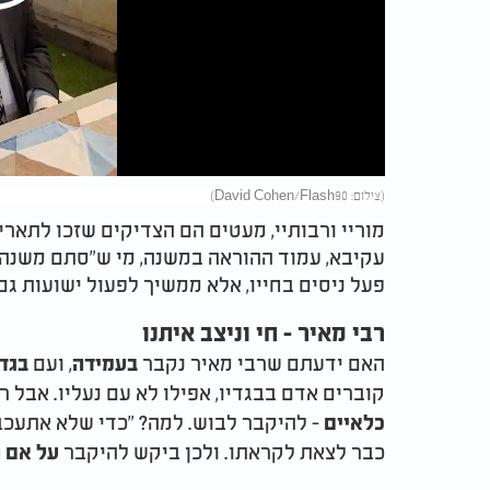
Play
Video
(צילום: David Cohen/Flash90)
מוריי ורבותיי, מעטים הם הצדיקים שזכו לתארים
עקיבא, עמוד ההוראה במשנה, מי ש"סתם משנה - 
פעל ניסים בחייו, אלא ממשיך לפעול ישועות גם
רבי מאיר - חי וניצב איתנו
האם ידעתם שרבי מאיר נקבר
, ועם
בעמידה
בגדי
קוברים אדם בבגדיו, אפילו לא עם נעליו. אבל ר
- להיקבר לבוש. למה? "כדי שלא אתעכב 
כלאיים
כבר לצאת לקראתו. ולכן ביקש להיקבר
על אם 