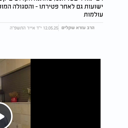
ישועות גם לאחר פטירתו - והסגולה המו
עולמות
12.05.25 י"ד אייר התשפ"ה
הרב עזרא שקלים