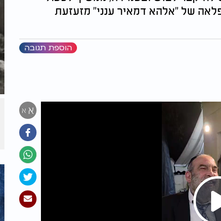
פלאה של "אלהא דמאיר ענני" מזעזעת
הוספת תגובה
א
א