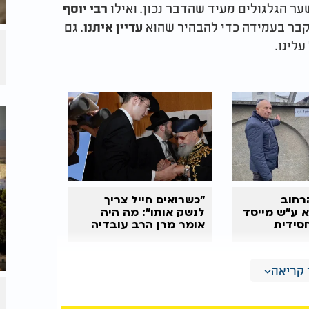
ער הגלגולים מעיד שהדבר נכון. ואילו
רבי יוסף
יקבר בעמידה כדי להבהיר שהוא
. גם
עדיין איתנו
רחוב
"כשרואים חייל צריך
 ע"ש מייסד
לנשק אותו": מה היה
סידית
אומר מרן הרב עובדיה
על המלחמה?
קריאה
, ולתת צדקה
להא דמאיר ענני"
לעילוי נשמתו של
מר "רבי מאיר" ולא "בעל הנס" - אלא בדיוק