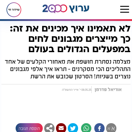
שידור חי
לא תאמינו איך מכינים את זה:
דף הבית
רץ בוואטסאפ
לא תאמינו איך מכינים את זה: כך מייצרים מגבונים לחים במפעלים הגדולים בעולם
כך מייצרים מגבונים לחים
במפעלים הגדולים בעולם
מצלמה נסתרת חושפת את מאחורי הקלעים של אחד
התהליכים הכי מסקרנים - תראו איך אלפי מגבונים
נוצרים בשניות! הסרטון שכובש את הרשת
אוריאל פדרמן
08.05.25 י' אייר התשפ"ה
א
א
הוספת תגובה