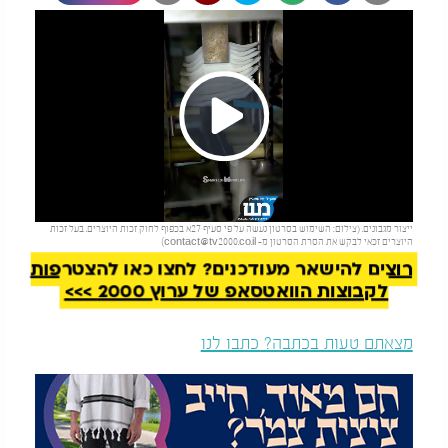
Play
להמשך קריאה
ייצור מגבונים. (צילום: השימוש בסרטון נעשה על פי סעיף 27א בכפוף לחוק זכות היוצרים. בעל זכות
Video
היוצרים זכאי לבקש את הסרת הסרטון מ-
contact@tv2000.co.il
)
רוצים להישאר מעודכנים? לחצו כאן להצטרפות
לקבוצות הוואטסאפ של ערוץ 2000 >>>
מצאתם טעות בכתבה? כתבו לנו