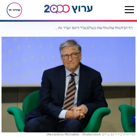
שידור חי
דף הבית
חדשות
חדשות בעולם
ביל גייטס יעביר את כל הונו - 200 מיליארד דולר - לעניים בעולם
המיליארדר ביל גייטס. (צילום: Alexandros Michailidis / Shutterstock)