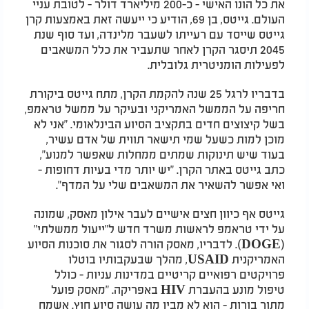
את כל הונו האישי - כ-200 מיליארד דולר - לטובת עניי
העולם. גייטס, בן 69, הודיע כי ייעשה זאת באמצעות קרן
גייטס שייסד עם רעייתו לשעבר מלינדה, ועד סוף שנת
2045 תיסגר הקרן לאחר שתעביר את כלל המשאבים
לפעילות הומניטרית גלובלית.
בדבריו לרגל 25 שנה להקמת הקרן, מתח גייטס ביקורת
חריפה על הממשל האמריקני ובעיקר על ממשל טראמפ,
בשל קיצוצים חדים בתקציב הסיוע הבינלאומי. "אני לא
מוכן למות כשעל שמי תישאר תווית של אדם עשיר,
בעוד שיש תינוקות שמתים ממחלות שאפשר למנוע",
כתב גייטס באתר הקרן. "יש יותר מדי בעיות דחופות -
ואי אפשר להשאיר את המשאבים שלי על המדף".
גייטס אף כיוון חצים אישיים לעבר אילון מאסק, שמונה
על ידי טראמפ לראשות משרד חדש ל"ייעול ממשלתי"
(DOGE). לדבריו, מאסק הורה לסגור את סוכנות הסיוע
האמריקנית USAID, מהלך שבעקבותיו בוטלו
פרויקטים רפואיים קריטיים במדינות עניות - כולל
טיפול מונע בהעברת HIV באפריקה. "מאסק פועל
מתוך בורות - הוא לא מבין מה עושה סיוע חוץ. אשמח