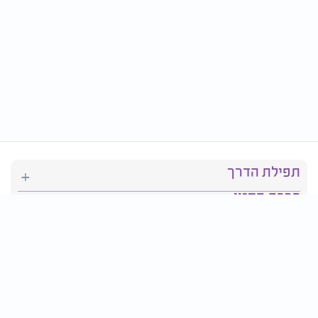
תפילת הדרך
ברכת המזון
יהדות
סידור תפילה
בריאות
חגים ומועדים