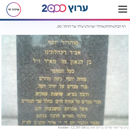
שידור חי
דף הבית
יהדות
גדולי ישראל
"עילוי של דורות": מסעו ופסיקתו של בעל ה"פרי מגדים"
ציונו של ה"פרי מגדים". (צילום: מאת Knobler1, CC BY-SA 3.0,