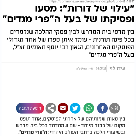
https://commons.wikimedia.org/w/index.php?curid=65178657)
"עילוי של דורות": מסעו
ופסיקתו של בעל ה"פרי מגדים"
בין מדפי בית המדרש לבין פסקי ההלכה שנלמדים
בכל פינה תורנית - עומד איתן ספרו של אחד מגדולי
הפוסקים האחרונים, הגאון רבי יוסף תאומים זצ"ל,
בעל ה"פרי מגדים"
עידו לוי
08.05.25 י' אייר התשפ"ה
א
א
הוספת תגובה
בין מאות שמותיהם של אחרוני הפוסקים, אחד תופס
מקום של כבוד מיוחד - שם שמהדהד בכל בית מדרש
ובשיעורי הלכה ברחבי העולם היהודי:
.
ה"פרי מגדים
"