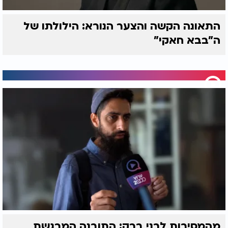
התאונה הקשה והצער הנורא: הילולתו של
ה"בבא חאקי"
מהמסיבות לבני ברק: התובנה המרגשת