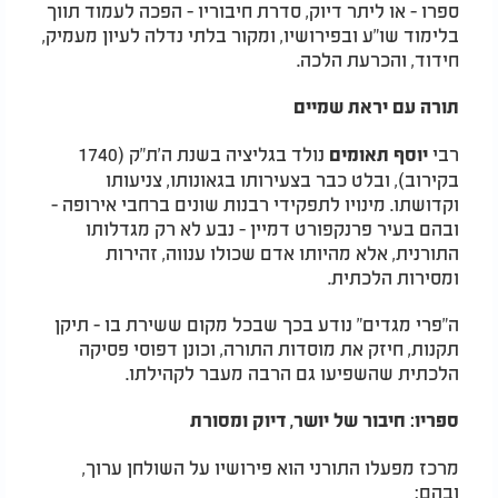
ספרו - או ליתר דיוק, סדרת חיבוריו - הפכה לעמוד תווך
בלימוד שו"ע ובפירושיו, ומקור בלתי נדלה לעיון מעמיק,
חידוד, והכרעת הלכה
.
תורה עם יראת שמיים
רבי
נולד בגליציה בשנת ה'ת"ק (1740
יוסף תאומים
בקירוב), ובלט כבר בצעירותו בגאונותו, צניעותו
וקדושתו. מינויו לתפקידי רבנות שונים ברחבי אירופה -
ובהם בעיר פרנקפורט דמיין - נבע לא רק מגדלותו
התורנית, אלא מהיותו אדם שכולו ענווה, זהירות
ומסירות הלכתית
.
ה"פרי מגדים" נודע בכך שבכל מקום ששירת בו - תיקן
תקנות, חיזק את מוסדות התורה, וכונן דפוסי פסיקה
הלכתית שהשפיעו גם הרבה מעבר לקהילתו
.
ספריו: חיבור של יושר, דיוק ומסורת
מרכז מפעלו התורני הוא פירושיו על השולחן ערוך,
ובהם
: