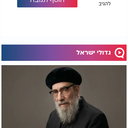
להגיב
הדור שלאחריו - בהם ה"חיי אדם", ה"משנה ברורה",
ה"ערוך השולחן", ואף פוסקים בדורנו ממשיכים לצטטו
ולסמוך עליו
.
הוא נפטר בכ"ח באלול ה'תקע"ב (1812), אך השאיר
אחריו ירושה תורנית שאין לה תחליף - ירושה של תורה
שבאה מהלב, עם יראת שמיים ודיוק הלכתי שממשיך
להנחות אותנו גם היום
גדולי ישראל