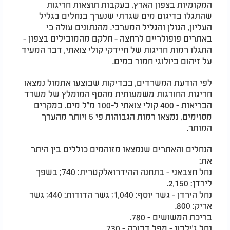
המקומיות בצפון הארץ, בעקבות תוצאות חריגות
שהתגלו בדיגום מים שגרתי שנערך בנחלים בגליל
העליון, הגולן והגליל המערבי. מהנתונים עולה כי
באתרים פופולריים לרחצה - חלקם מהמובילים בצפון -
התגלו רמות חריגות של חיידקי קולי צואתי, דבר המעיד
על זיהום ביולוגי חמור במים.
לפי הודעת המשרדים, בבדיקות שבוצעו אתמול נמצאו
חריגות החורגות משמעותית מהסף המומלץ של משרד
הבריאות - 400 קולי צואתי ל-100 מ"ל מים. במקרים
מסוימים, נמצאו רמות הגבוהות פי 5 ויותר מהערך
המותר.
הנחלים והאתרים שנמצאו מזוהמים כוללים בין היתר
את:
נחל חצבאני - בתחנה ההידרואלקטרית: 740; בשפך
לירדן: 2,150.
נחל הירדן - גשר יוסף: 1,040; גשר הדודות: 440; גשר
אריק: 800.
בריכת המשושים - 780.
נחל ג'ילבון - מפל דבורה - 730.