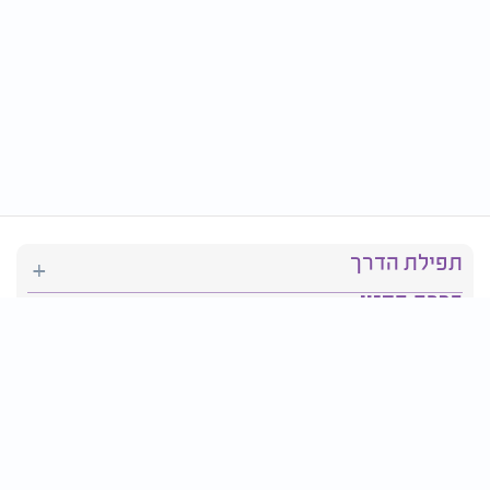
תפילת הדרך
ברכת המזון
יהדות
סידור תפילה
בריאות
חגים ומועדים