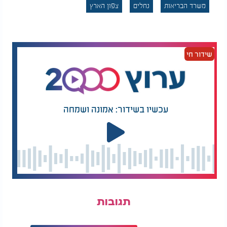
מקטע נחל החצבאני מהתחנה ההידרואלקטרית ועד
משרד הבריאות
נחלים
צפון הארץ
שפך הירדן.
מקטע נחל הירדן מגשר יוסף ועד גשר להבות הבשן,
ומגשר הדודות ועד לשפך הכנרת.
בריכת המשושים.
שידור חי
נחל ג'ילבון.
נחל אל על.
נחל זאכי.
משרד הבריאות מדגיש כי הדיגום מתבצע אחת
עכשיו בשידור: אמונה ושמחה
לשבועיים במסגרת שגרת פיקוח, וכי לא נמצא מקור
זיהום ברור או נקודתי בשלב זה. עם זאת, תוצאות
החריגה עלולות להיגרם מהצטברות פסולת חקלאית,
ביוב, או זרימות שטפוניות שמערבות שפכים.
לציבור המטיילים מומלץ להתעדכן לפני כל טיול
באפליקציית "טיול בטוח" ובאתרי המידע של רשות
הטבע והגנים, משרד הבריאות והמשרד להגנת הסביבה.
תגובות