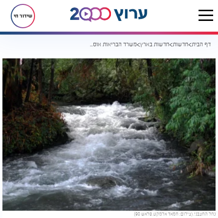
שידור חי
דף הבית
חדשות
חדשות בארץ
משרד הבריאות אוסר על רחיצה בנחלים בצפון • זו הרשימה המלאה
נחל החצבני. (צילום: חמאד אלמקט, פלאש 90)