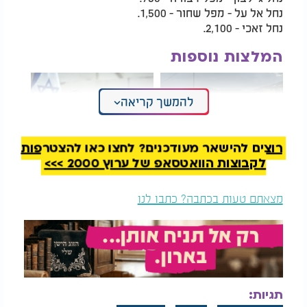
נחל אל על - מפל שחור - 1,500.
נחל זאכי - 2,100.
המלצות נוספות
להמשך קריאה
רוצים להישאר מעודכנים? לחצו כאן להצטרפות
לקבוצות הוואטסאפ של ערוץ 2000 >>>
שליח ביידן מבהיר:
קרב בצמרת:
"צה"ל ייסוג לחלוטין
היועמ"שית דורשת
מלבנון"
לבטל את מינוי השופט
מצאתם טעות בכתבה? כתבו לנו
בן חמו לחקירת
הפצ"רית
הכניסה לאתרים אלו מסוכנת לבריאות, ועלולה לגרום
לזיהומים עוריים, מחלות מערכת העיכול וסיבוכים
בריאותיים, במיוחד בקרב ילדים, קשישים ובעלי מערכת
חיסונית מוחלשת.
תגיות:
האזורים שהוכרזו כמסוכנים לכניסה כוללים: