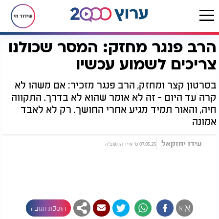
שידור חי
הרב פנגר מחזק: המסר שכולנו
דף הבית
יהדות
הרב פנגר מחזק: המסר שכולנו צריכים לשמוע עכשיו
צריכים לשמוע עכשיו
בסרטון קצר ומחזק, הרב פנגר מזכיר: אם משהו לא
קרה עד היום - זה לא אומר שהוא לא בדרך. התקווה
חיה, והאור תמיד מגיע אחרי החושך. רק לא לאבד
אמונה
עידו יחזקאל
07.05.25 ט' אייר התשפ"ה
א
א
הוספת תגובה