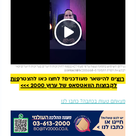
Play
להמשך קריאה
(צילום: השימוש בתמונה נעשה על פי סעיף 27א בכפוף לחוק זכות היוצרים. בעל זכות היוצרים זכאי
Video
לבקש את הסרת התמונה מ-
contact@tv2000.co.il
)
רוצים להישאר מעודכנים? לחצו כאן להצטרפות
לקבוצות הוואטסאפ של ערוץ 2000 >>>
מצאתם טעות בכתבה? כתבו לנו